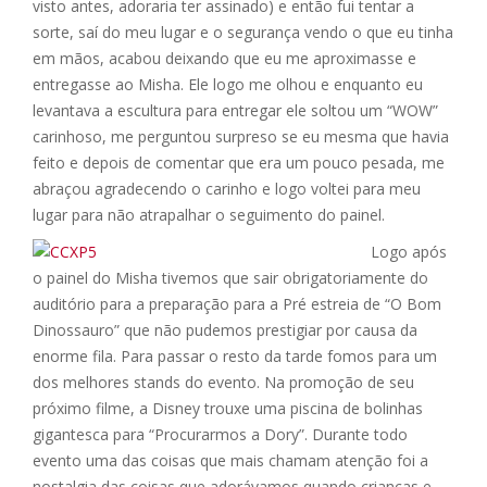
visto antes, adoraria ter assinado) e então fui tentar a
sorte, saí do meu lugar e o segurança vendo o que eu tinha
em mãos, acabou deixando que eu me aproximasse e
entregasse ao Misha. Ele logo me olhou e enquanto eu
levantava a escultura para entregar ele soltou um “WOW”
carinhoso, me perguntou surpreso se eu mesma que havia
feito e depois de comentar que era um pouco pesada, me
abraçou agradecendo o carinho e logo voltei para meu
lugar para não atrapalhar o seguimento do painel.
Logo após
o painel do Misha tivemos que sair obrigatoriamente do
auditório para a preparação para a Pré estreia de “O Bom
Dinossauro” que não pudemos prestigiar por causa da
enorme fila. Para passar o resto da tarde fomos para um
dos melhores stands do evento. Na promoção de seu
próximo filme, a Disney trouxe uma piscina de bolinhas
gigantesca para “Procurarmos a Dory”. Durante todo
evento uma das coisas que mais chamam atenção foi a
nostalgia das coisas que adorávamos quando crianças e