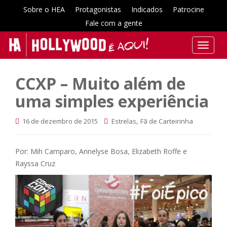
Sobre o HEA
Protagonistas
Indicados
Patrocine
Fale com a gente
T
o
g
CCXP – Muito além de
g
l
uma simples experiência
e
n
,
16 de dezembro de 2015
Estrelas
Fã de Carteirinha
a
v
Por: Mih Camparo, Annelyse Bosa, Elizabeth Roffe e
i
Rayssa Cruz
g
a
t
i
o
n