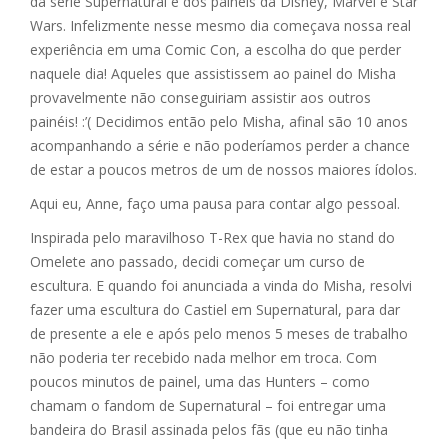
da série Supernatural e dos painéis da Disney, Marvel e Star
Wars. Infelizmente nesse mesmo dia começava nossa real
experiência em uma Comic Con, a escolha do que perder
naquele dia! Aqueles que assistissem ao painel do Misha
provavelmente não conseguiriam assistir aos outros
painéis! :’( Decidimos então pelo Misha, afinal são 10 anos
acompanhando a série e não poderíamos perder a chance
de estar a poucos metros de um de nossos maiores ídolos.
Aqui eu, Anne, faço uma pausa para contar algo pessoal.
Inspirada pelo maravilhoso T-Rex que havia no stand do
Omelete ano passado, decidi começar um curso de
escultura. E quando foi anunciada a vinda do Misha, resolvi
fazer uma escultura do Castiel em Supernatural, para dar
de presente a ele e após pelo menos 5 meses de trabalho
não poderia ter recebido nada melhor em troca. Com
poucos minutos de painel, uma das Hunters – como
chamam o fandom de Supernatural – foi entregar uma
bandeira do Brasil assinada pelos fãs (que eu não tinha