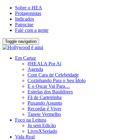
Sobre o HEA
Protagonistas
Indicados
Patrocine
Fale com a gente
Toggle navigation
Em Cartaz
#HEALA Por Aí
Agenda
Com Cara de Celebridade
Cozinhando Para o Seu Ídolo
E o Oscar Vai Para…
Estrelas dos Bastidores
Fã de Carteirinha
Puxando Assunto
Recordar é Viver
Tapete Vermelho
Foco na Leitura
Ju sem Edição
LivroXSeriado
Vida Real