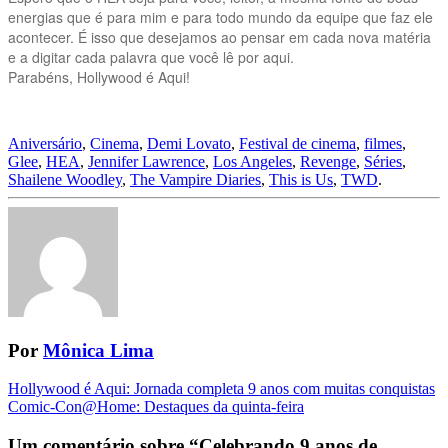
energias que é para mim e para todo mundo da equipe que faz ele
acontecer. É isso que desejamos ao pensar em cada nova matéria
e a digitar cada palavra que você lê por aqui.
Parabéns, Hollywood é Aqui!
Aniversário
,
Cinema
,
Demi Lovato
,
Festival de cinema
,
filmes
,
Glee
,
HEA
,
Jennifer Lawrence
,
Los Angeles
,
Revenge
,
Séries
,
Shailene Woodley
,
The Vampire Diaries
,
This is Us
,
TWD
.
Por
Mônica Lima
Navegação
Hollywood é Aqui: Jornada completa 9 anos com muitas conquistas
Comic-Con@Home: Destaques da quinta-feira
da
Postagem
Um comentário sobre “
Celebrando 9 anos de