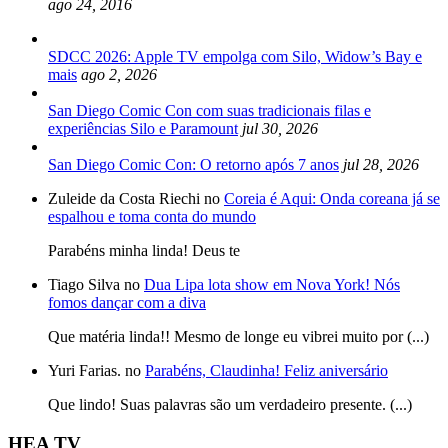
ago 24, 2016
SDCC 2026: Apple TV empolga com Silo, Widow’s Bay e
mais
ago 2, 2026
San Diego Comic Con com suas tradicionais filas e
experiências Silo e Paramount
jul 30, 2026
San Diego Comic Con: O retorno após 7 anos
jul 28, 2026
Zuleide da Costa Riechi no
Coreia é Aqui: Onda coreana já se
espalhou e toma conta do mundo
Parabéns minha linda! Deus te
Tiago Silva no
Dua Lipa lota show em Nova York! Nós
fomos dançar com a diva
Que matéria linda!! Mesmo de longe eu vibrei muito por (...)
Yuri Farias. no
Parabéns, Claudinha! Feliz aniversário
Que lindo! Suas palavras são um verdadeiro presente. (...)
HEA TV