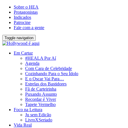
Sobre o HEA
Protagonistas
Indicados
Patrocine
Fale com a gente
Toggle navigation
Em Cartaz
#HEALA Por Aí
Agenda
Com Cara de Celebridade
Cozinhando Para o Seu Ídolo
E o Oscar Vai Para…
Estrelas dos Bastidores
Fã de Carteirinha
Puxando Assunto
Recordar é Viver
Tapete Vermelho
Foco na Leitura
Ju sem Edição
LivroXSeriado
Vida Real