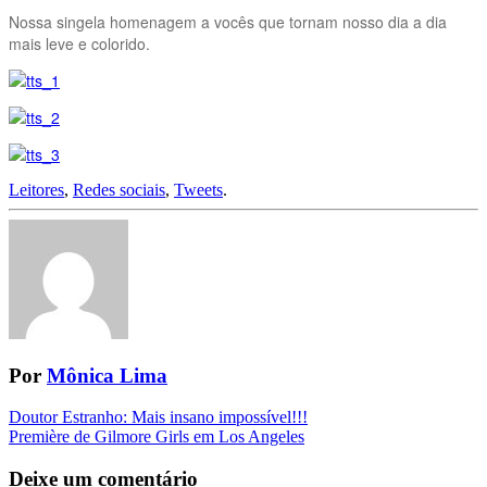
Nossa singela homenagem a vocês que tornam nosso dia a dia
mais leve e colorido.
Leitores
,
Redes sociais
,
Tweets
.
Por
Mônica Lima
Navegação
Doutor Estranho: Mais insano impossível!!!
Première de Gilmore Girls em Los Angeles
da
Postagem
Deixe um comentário