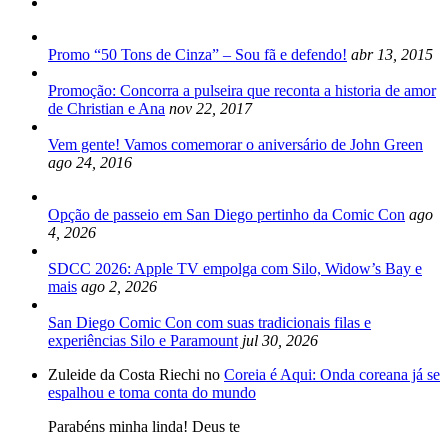
Promo “50 Tons de Cinza” – Sou fã e defendo!
abr 13, 2015
Promoção: Concorra a pulseira que reconta a historia de amor
de Christian e Ana
nov 22, 2017
Vem gente! Vamos comemorar o aniversário de John Green
ago 24, 2016
Opção de passeio em San Diego pertinho da Comic Con
ago
4, 2026
SDCC 2026: Apple TV empolga com Silo, Widow’s Bay e
mais
ago 2, 2026
San Diego Comic Con com suas tradicionais filas e
experiências Silo e Paramount
jul 30, 2026
Zuleide da Costa Riechi no
Coreia é Aqui: Onda coreana já se
espalhou e toma conta do mundo
Parabéns minha linda! Deus te