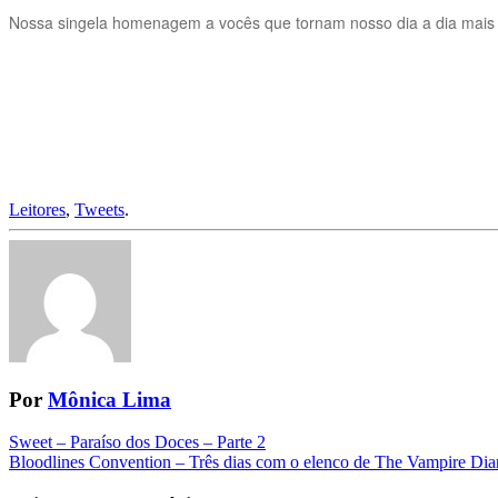
Nossa singela homenagem a vocês que tornam nosso dia a dia mais l
Leitores
,
Tweets
.
Por
Mônica Lima
Navegação
Sweet – Paraíso dos Doces – Parte 2
Bloodlines Convention – Três dias com o elenco de The Vampire Diar
da