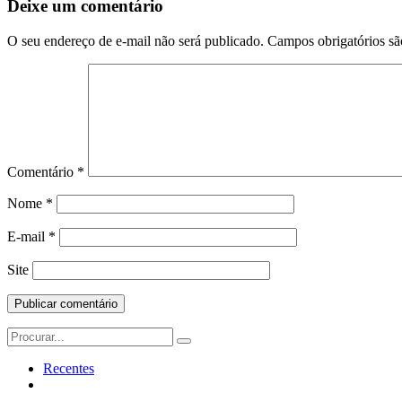
Postagem
Deixe um comentário
O seu endereço de e-mail não será publicado.
Campos obrigatórios s
Comentário
*
Nome
*
E-mail
*
Site
Search
for:
Recentes