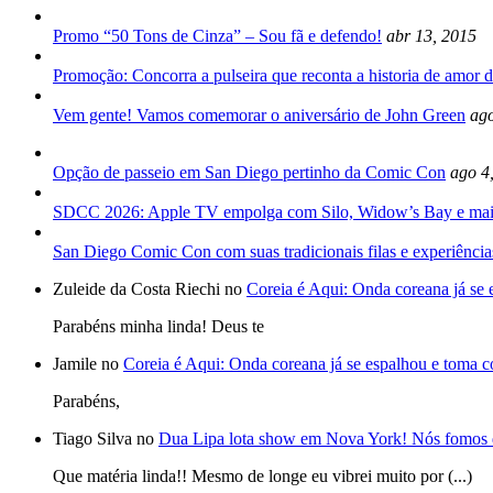
Promo “50 Tons de Cinza” – Sou fã e defendo!
abr 13, 2015
Promoção: Concorra a pulseira que reconta a historia de amor d
Vem gente! Vamos comemorar o aniversário de John Green
ago
Opção de passeio em San Diego pertinho da Comic Con
ago 4
SDCC 2026: Apple TV empolga com Silo, Widow’s Bay e mai
San Diego Comic Con com suas tradicionais filas e experiência
Zuleide da Costa Riechi no
Coreia é Aqui: Onda coreana já se
Parabéns minha linda! Deus te
Jamile no
Coreia é Aqui: Onda coreana já se espalhou e toma 
Parabéns,
Tiago Silva no
Dua Lipa lota show em Nova York! Nós fomos 
Que matéria linda!! Mesmo de longe eu vibrei muito por (...)