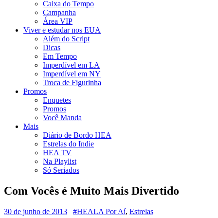
Caixa do Tempo
Campanha
Área VIP
Viver e estudar nos EUA
Além do Script
Dicas
Em Tempo
Imperdível em LA
Imperdível em NY
Troca de Figurinha
Promos
Enquetes
Promos
Você Manda
Mais
Diário de Bordo HEA
Estrelas do Indie
HEA TV
Na Playlist
Só Seriados
Com Vocês é Muito Mais Divertido
30 de junho de 2013
#HEALA Por Aí
,
Estrelas