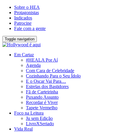
Sobre o HEA
Protagonistas
Indicados
Patrocine
Fale com a gente
Toggle navigation
Em Cartaz
#HEALA Por Aí
Agenda
Com Cara de Celebridade
Cozinhando Para o Seu Ídolo
E o Oscar Vai Para…
Estrelas dos Bastidores
Fã de Carteirinha
Puxando Assunto
Recordar é Viver
Tapete Vermelho
Foco na Leitura
Ju sem Edição
LivroXSeriado
Vida Real