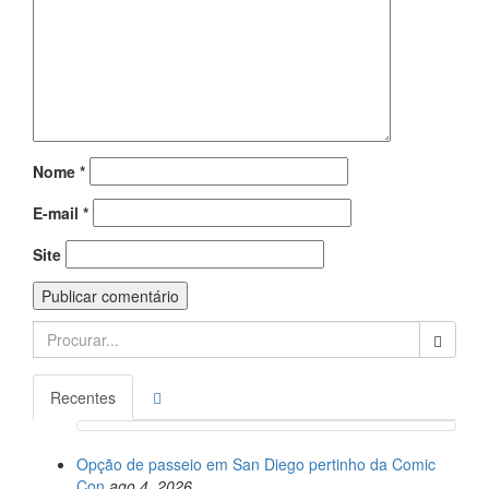
Nome
*
E-mail
*
Site
Search
for:
Recentes
Opção de passeio em San Diego pertinho da Comic
Con
ago 4, 2026