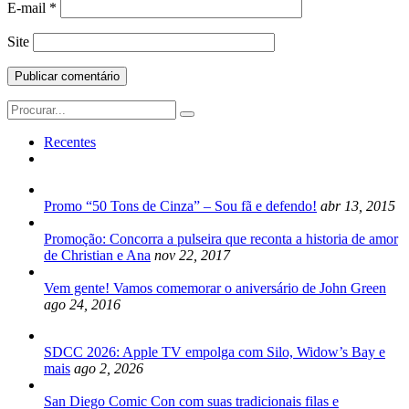
E-mail
*
Site
Search
for:
Recentes
Promo “50 Tons de Cinza” – Sou fã e defendo!
abr 13, 2015
Promoção: Concorra a pulseira que reconta a historia de amor
de Christian e Ana
nov 22, 2017
Vem gente! Vamos comemorar o aniversário de John Green
ago 24, 2016
SDCC 2026: Apple TV empolga com Silo, Widow’s Bay e
mais
ago 2, 2026
San Diego Comic Con com suas tradicionais filas e