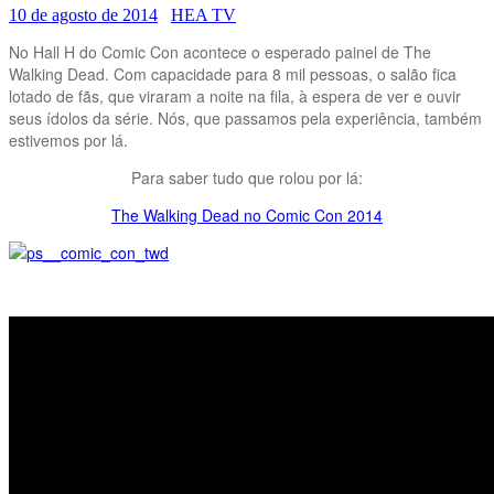
10 de agosto de 2014
HEA TV
No Hall H do Comic Con acontece o esperado painel de The
Walking Dead. Com capacidade para 8 mil pessoas, o salão fica
lotado de fãs, que viraram a noite na fila, à espera de ver e ouvir
seus ídolos da série. Nós, que passamos pela experiência, também
estivemos por lá.
Para saber tudo que rolou por lá:
The Walking Dead no Comic Con 2014