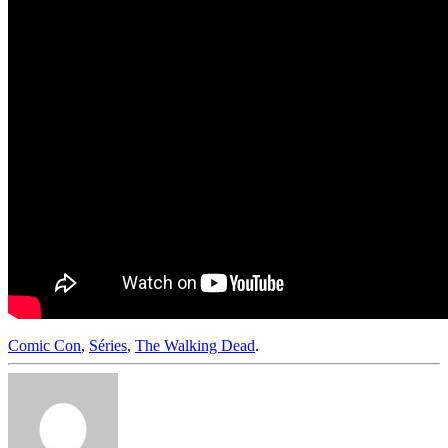
Comic Con
,
Séries
,
The Walking Dead
.