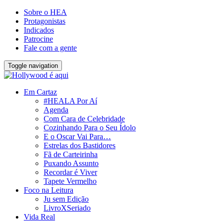
Sobre o HEA
Protagonistas
Indicados
Patrocine
Fale com a gente
Toggle navigation
Em Cartaz
#HEALA Por Aí
Agenda
Com Cara de Celebridade
Cozinhando Para o Seu Ídolo
E o Oscar Vai Para…
Estrelas dos Bastidores
Fã de Carteirinha
Puxando Assunto
Recordar é Viver
Tapete Vermelho
Foco na Leitura
Ju sem Edição
LivroXSeriado
Vida Real