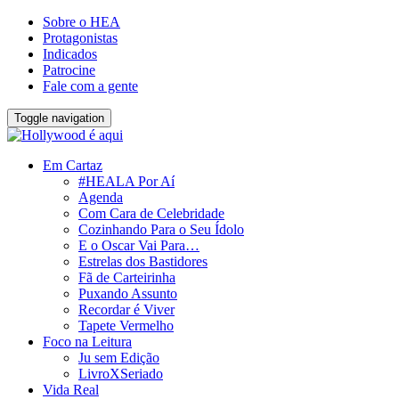
Sobre o HEA
Protagonistas
Indicados
Patrocine
Fale com a gente
Toggle navigation
Em Cartaz
#HEALA Por Aí
Agenda
Com Cara de Celebridade
Cozinhando Para o Seu Ídolo
E o Oscar Vai Para…
Estrelas dos Bastidores
Fã de Carteirinha
Puxando Assunto
Recordar é Viver
Tapete Vermelho
Foco na Leitura
Ju sem Edição
LivroXSeriado
Vida Real