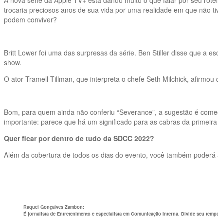
A nova série da Apple TV+ está dando muito o que falar por seu rote
trocaria preciosos anos de sua vida por uma realidade em que não t
podem conviver?
Britt Lower foi uma das surpresas da série. Ben Stiller disse que a 
show.
O ator Tramell Tillman, que interpreta o chefe Seth Milchick, afirm
Bom, para quem ainda não conferiu “Severance”, a sugestão é começ
importante: parece que há um significado para as cabras da primeir
Quer ficar por dentro de tudo da SDCC 2022?
Além da cobertura de todos os dias do evento, você também poderá ac
Raquel Gonçalves Zambon
:
É jornalista de Entretenimento e especialista em Comunicação Interna. Divide seu tempo li