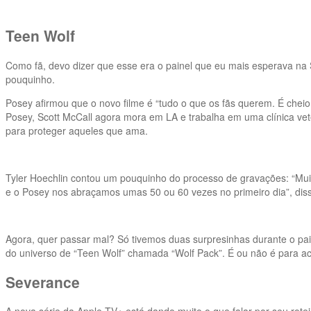
Teen Wolf
Como fã, devo dizer que esse era o painel que eu mais esperava na
pouquinho.
Posey afirmou que o novo filme é “tudo o que os fãs querem. É ch
Posey, Scott McCall agora mora em LA e trabalha em uma clínica v
para proteger aqueles que ama.
Tyler Hoechlin contou um pouquinho do processo de gravações: “Mui
e o Posey nos abraçamos umas 50 ou 60 vezes no primeiro dia”, dis
Agora, quer passar mal? Só tivemos duas surpresinhas durante o paine
do universo de “Teen Wolf” chamada “Wolf Pack”. É ou não é para a
Severance