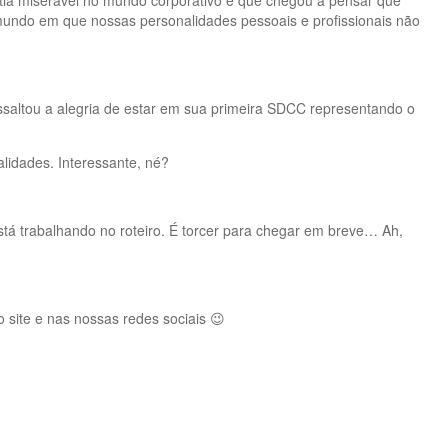
entia miserável no mundo corporativo e que chegou a pensar que
 mundo em que nossas personalidades pessoais e profissionais não
ressaltou a alegria de estar em sua primeira SDCC representando o
lidades. Interessante, né?
tá trabalhando no roteiro. É torcer para chegar em breve… Ah,
 site e nas nossas redes sociais 😉