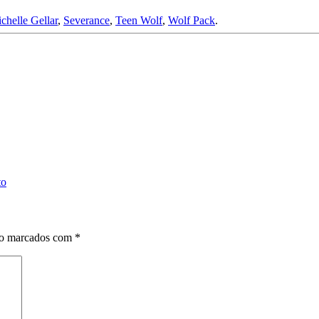
chelle Gellar
,
Severance
,
Teen Wolf
,
Wolf Pack
.
to
ão marcados com
*