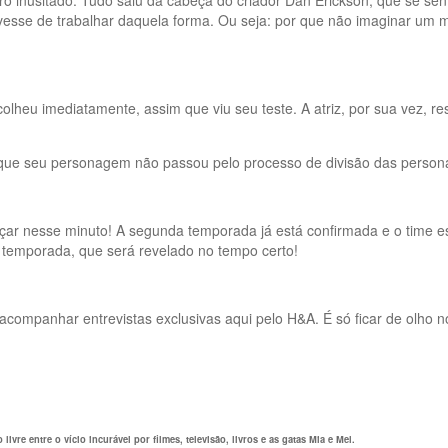
iro inusitado. Tudo saiu da cabeça do criador Dan Erickson, que se s
ivesse de trabalhar daquela forma. Ou seja: por que não imaginar um
escolheu imediatamente, assim que viu seu teste. A atriz, por sua vez, 
ou que seu personagem não passou pelo processo de divisão das persona
ar nesse minuto! A segunda temporada já está confirmada e o time es
a temporada, que será revelado no tempo certo!
ompanhar entrevistas exclusivas aqui pelo H&A. É só ficar de olho no
vre entre o vício incurável por filmes, televisão, livros e as gatas Mia e Mel.