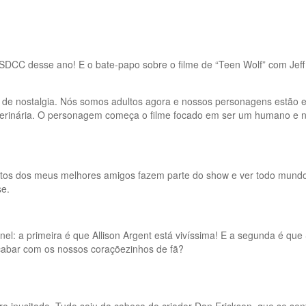
 SDCC desse ano! E o bate-papo sobre o filme de “Teen Wolf” com Jef
eio de nostalgia. Nós somos adultos agora e nossos personagens est
eterinária. O personagem começa o filme focado em ser um humano e n
tos dos meus melhores amigos fazem parte do show e ver todo mundo 
se.
l: a primeira é que Allison Argent está vivíssima! E a segunda é que S
cabar com os nossos coraçõezinhos de fã?