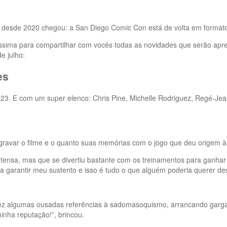
desde 2020 chegou: a San Diego Comic Con está de volta em formato
ssima para compartilhar com vocês todas as novidades que serão ap
e julho:
es
3. E com um super elenco: Chris Pine, Michelle Rodriguez, Regé-Jea
 gravar o filme e o quanto suas memórias com o jogo que deu origem à
intensa, mas que se divertiu bastante com os treinamentos para ganh
arantir meu sustento e isso é tudo o que alguém poderia querer dess
 fez algumas ousadas referências à sadomasoquismo, arrancando garga
nha reputação!”, brincou.