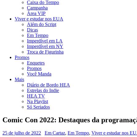
Caixa do Tempo
Campanha
Área VIP
Viver e estudar nos EUA
Além do Script
Dicas
Em Tempo
Imperdível em LA
Imperdível em NY
Troca de Figurinha
Promos
Enquetes
Promos
Você Manda
Mais
Diário de Bordo HEA
Estrelas do Indie
HEA TV
Na Playlist
Só Seriados
Comic Con 2022: Destaques da programaçã
25 de julho de 2022
Em Cartaz
,
Em Tempo
,
Viver e estudar nos E