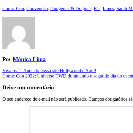
Comic Con
,
Convenção
,
Dungeons & Dragons
,
Fãs
,
filmes
,
Sarah Mi
Por
Mônica Lima
Navegação
Viva os 11 Anos do nosso site Hollywood é Aqui!
Comic Con 2022: Universo TWD dominando o segundo dia do even
da
Postagem
Deixe um comentário
O seu endereço de e-mail não será publicado.
Campos obrigatórios s