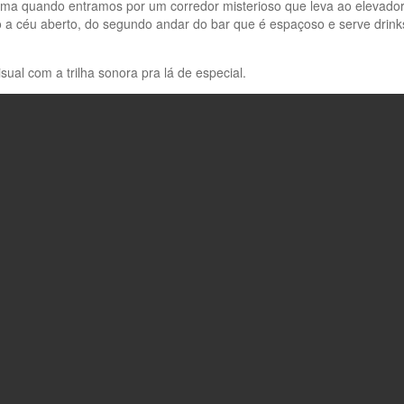
no clima quando entramos por um corredor misterioso que leva ao elevado
 céu aberto, do segundo andar do bar que é espaçoso e serve drinks
isual com a trilha sonora pra lá de especial.