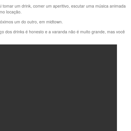
ai tomar um drink, comer um aperitivo, escutar uma música animada
omo locação.
próximos um do outro, em midtown.
reço dos drinks é honesto e a varanda não é muito grande, mas você