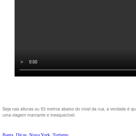
Seja nas alturas ou 53 metros abaixo do nível da rua, a verdade é qu
uma viagem marcante e inesquecível.
Bares
,
Dicas
,
Nova York
,
Turismo
.