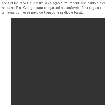
Foi a primeira vez que visitei a estação e fiz um tour. Usei tanto o 
no bairro Fort George, para chegar até a plataforma. E ali peguei o 
um lugar com esse meio de transporte prático e barato.