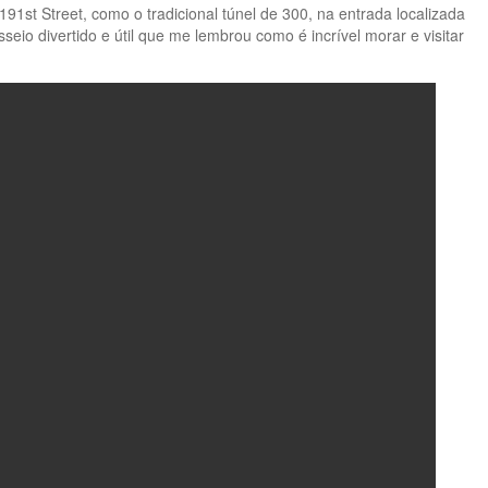
191st Street, como o tradicional túnel de 300, na entrada localizada
eio divertido e útil que me lembrou como é incrível morar e visitar