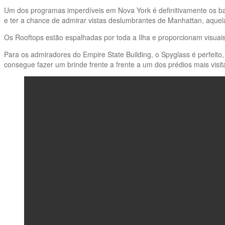
Um dos programas imperdíveis em Nova York é definitivamente os bar
e ter a chance de admirar vistas deslumbrantes de Manhattan, aquel
Os Rooftops estão espalhadas por toda a Ilha e proporcionam visuais
Para os admiradores do Empire State Building, o Spyglass é perfeito
consegue fazer um brinde frente a frente a um dos prédios mais vis