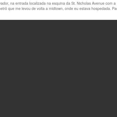
elevador, na entrada localizada na esquina da St. Nicholas Avenue com a 
metrô que me levou de volta a midtown, onde eu estava hospedada. Pass