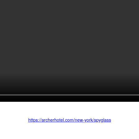
https://archerhotel.com/new-york/spyglass