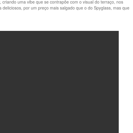
r, criando uma vibe que se contrapõe com o visual do terraço, nos
 deliciosos, por um preço mais salgado que o do Spyglass, mas que