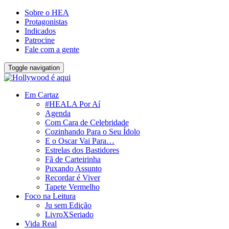
Sobre o HEA
Protagonistas
Indicados
Patrocine
Fale com a gente
Toggle navigation
Em Cartaz
#HEALA Por Aí
Agenda
Com Cara de Celebridade
Cozinhando Para o Seu Ídolo
E o Oscar Vai Para…
Estrelas dos Bastidores
Fã de Carteirinha
Puxando Assunto
Recordar é Viver
Tapete Vermelho
Foco na Leitura
Ju sem Edição
LivroXSeriado
Vida Real