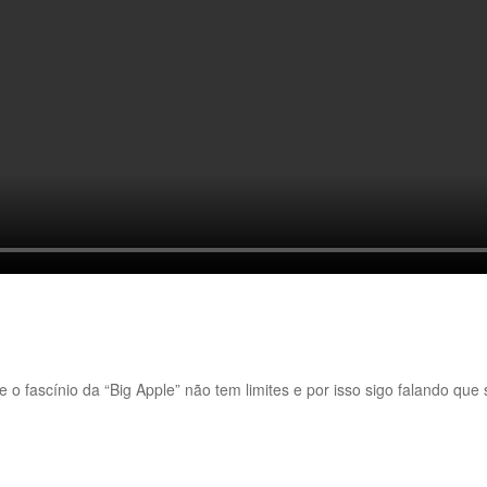
e o fascínio da “Big Apple” não tem limites e por isso sigo falando q