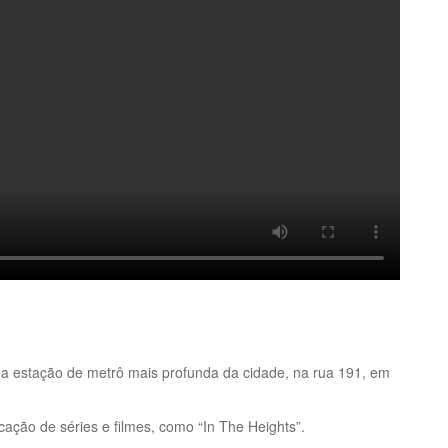
a estação de metrô mais profunda da cidade, na rua 191, em
cação de séries e filmes, como “In The Heights”.