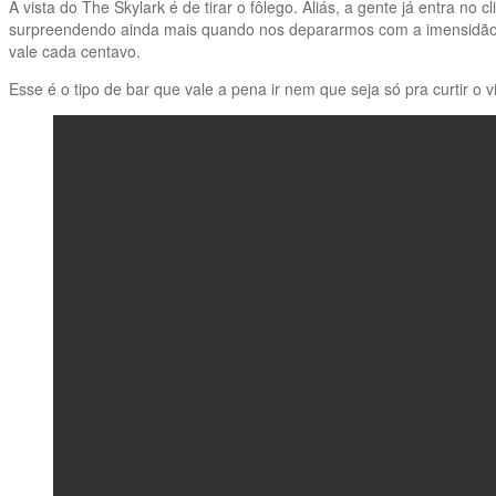
A vista do The Skylark é de tirar o fôlego. Aliás, a gente já entra 
surpreendendo ainda mais quando nos depararmos com a imensidão a
vale cada centavo.
Esse é o tipo de bar que vale a pena ir nem que seja só pra curtir o v