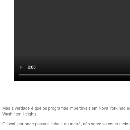
Mas a verdade é que os programas imperdíveis em Nova York não est
Washinton Heights.
O local, por onde passa a linha 1 do metrô, não serve só como meio d