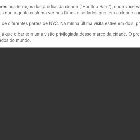
es nos terraços dos prédios da cidade (“Rooftop Bars”), onde você v
as que a gente costuma ver nos filmes e seriados que tem a cidade c
 de diferentes partes de NYC. Na minha última visita estive em dois, 
, já que o bar tem uma visão privilegiada desse marco da cidade. O p
itados do mundo.