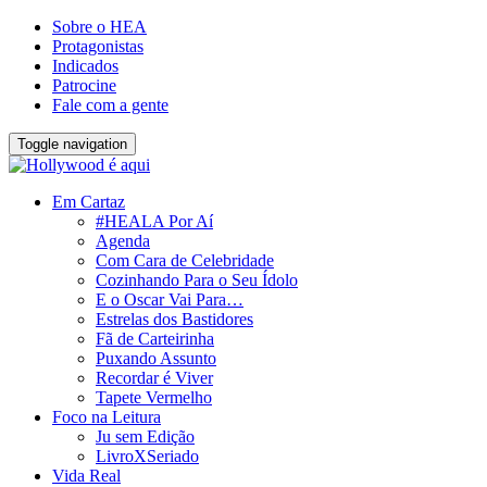
Sobre o HEA
Protagonistas
Indicados
Patrocine
Fale com a gente
Toggle navigation
Em Cartaz
#HEALA Por Aí
Agenda
Com Cara de Celebridade
Cozinhando Para o Seu Ídolo
E o Oscar Vai Para…
Estrelas dos Bastidores
Fã de Carteirinha
Puxando Assunto
Recordar é Viver
Tapete Vermelho
Foco na Leitura
Ju sem Edição
LivroXSeriado
Vida Real