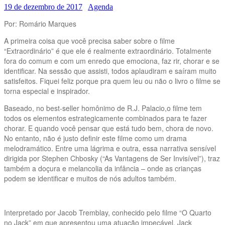
19 de dezembro de 2017
Agenda
Por: Romário Marques
A primeira coisa que você precisa saber sobre o filme
“Extraordinário” é que ele é realmente extraordinário. Totalmente
fora do comum e com um enredo que emociona, faz rir, chorar e se
identificar. Na sessão que assisti, todos aplaudiram e saíram muito
satisfeitos. Fiquei feliz porque pra quem leu ou não o livro o filme se
torna especial e inspirador.
Baseado, no best-seller homônimo de R.J. Palacio,o filme tem
todos os elementos estrategicamente combinados para te fazer
chorar. E quando você pensar que está tudo bem, chora de novo.
No entanto, não é justo definir este filme como um drama
melodramático. Entre uma lágrima e outra, essa narrativa sensível
dirigida por Stephen Chbosky (“As Vantagens de Ser Invisível”), traz
também a doçura e melancolia da infância – onde as crianças
podem se identificar e muitos de nós adultos também.
Interpretado por Jacob Tremblay, conhecido pelo filme “O Quarto
no Jack” em que apresentou uma atuação impecável, Jack