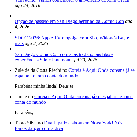
ago 24, 2016
Opção de passeio em San Diego pertinho da Comic Con
ago
4, 2026
SDCC 2026: Apple TV empolga com Silo, Widow’s Bay e
mais
ago 2, 2026
San Diego Comic Con com suas tradicionais filas e
experiências Silo e Paramount
jul 30, 2026
Zuleide da Costa Riechi no
Coreia é Aqui: Onda coreana já se
espalhou e toma conta do mundo
Parabéns minha linda! Deus te
Jamile no
Coreia é Aqui: Onda coreana já se espalhou e toma
conta do mundo
Parabéns,
Tiago Silva no
Dua Lipa lota show em Nova York! Nós
fomos dançar com a diva