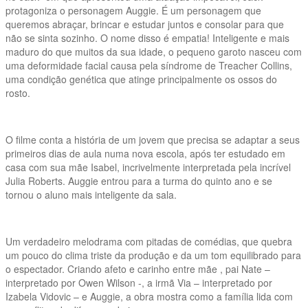
protagoniza o personagem Auggie. É um personagem que
queremos abraçar, brincar e estudar juntos e consolar para que
não se sinta sozinho. O nome disso é empatia! Inteligente e mais
maduro do que muitos da sua idade, o pequeno garoto nasceu com
uma deformidade facial causa pela síndrome de Treacher Collins,
uma condição genética que atinge principalmente os ossos do
rosto.
O filme conta a história de um jovem que precisa se adaptar a seus
primeiros dias de aula numa nova escola, após ter estudado em
casa com sua mãe Isabel, incrivelmente interpretada pela incrível
Julia Roberts. Auggie entrou para a turma do quinto ano e se
tornou o aluno mais inteligente da sala.
Um verdadeiro melodrama com pitadas de comédias, que quebra
um pouco do clima triste da produção e da um tom equilibrado para
o espectador. Criando afeto e carinho entre mãe , pai Nate –
interpretado por Owen Wilson -, a irmã Via – interpretado por
Izabela Vidovic – e Auggie, a obra mostra como a família lida com