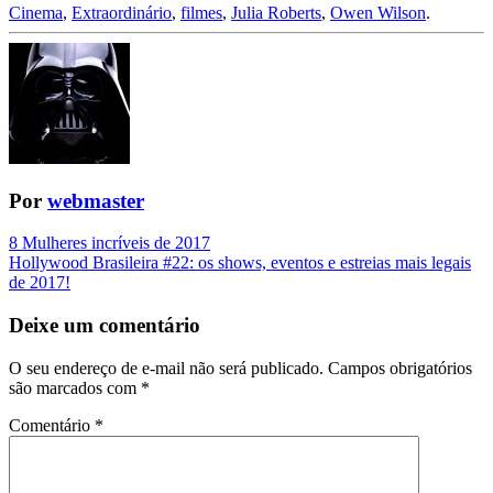
Cinema
,
Extraordinário
,
filmes
,
Julia Roberts
,
Owen Wilson
.
Por
webmaster
Navegação
8 Mulheres incríveis de 2017
Hollywood Brasileira #22: os shows, eventos e estreias mais legais
da
de 2017!
Postagem
Deixe um comentário
O seu endereço de e-mail não será publicado.
Campos obrigatórios
são marcados com
*
Comentário
*