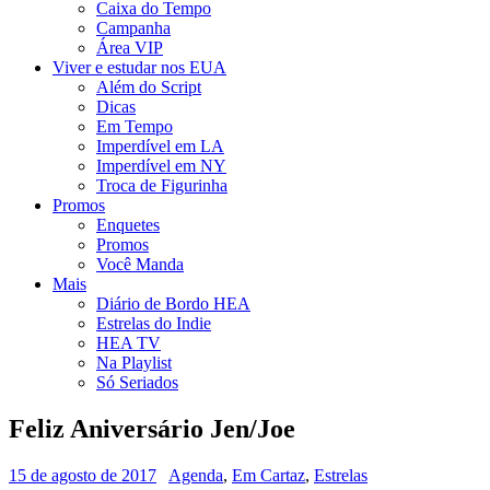
Caixa do Tempo
Campanha
Área VIP
Viver e estudar nos EUA
Além do Script
Dicas
Em Tempo
Imperdível em LA
Imperdível em NY
Troca de Figurinha
Promos
Enquetes
Promos
Você Manda
Mais
Diário de Bordo HEA
Estrelas do Indie
HEA TV
Na Playlist
Só Seriados
Feliz Aniversário Jen/Joe
15 de agosto de 2017
Agenda
,
Em Cartaz
,
Estrelas