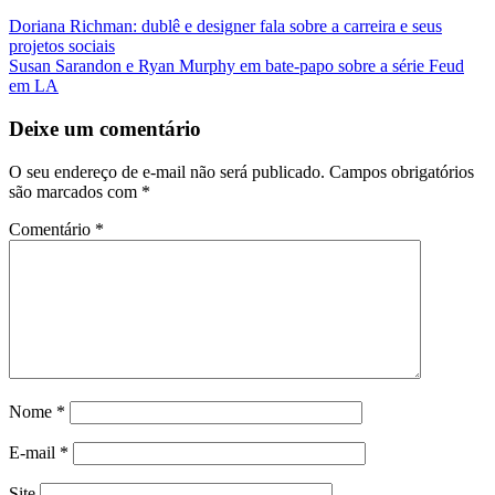
Navegação
Doriana Richman: dublê e designer fala sobre a carreira e seus
projetos sociais
da
Susan Sarandon e Ryan Murphy em bate-papo sobre a série Feud
Postagem
em LA
Deixe um comentário
O seu endereço de e-mail não será publicado.
Campos obrigatórios
são marcados com
*
Comentário
*
Nome
*
E-mail
*
Site