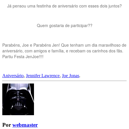
Já pensou uma festinha de aniversário com esses dois juntos?
Quem gostaria de participar??
Parabéns, Joe e Parabéns Jen! Que tenham um dia maravilhoso de
aniversário, com amigos e família, e recebam os carinhos dos fãs.
Partiu Festa JenJoe!!!!
Aniversário
,
Jennifer Lawrence
,
Joe Jonas
.
Por
webmaster