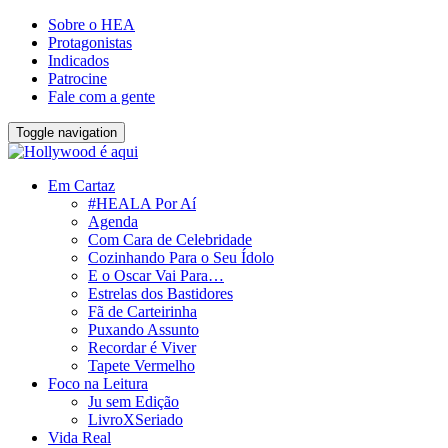
Sobre o HEA
Protagonistas
Indicados
Patrocine
Fale com a gente
Toggle navigation
Em Cartaz
#HEALA Por Aí
Agenda
Com Cara de Celebridade
Cozinhando Para o Seu Ídolo
E o Oscar Vai Para…
Estrelas dos Bastidores
Fã de Carteirinha
Puxando Assunto
Recordar é Viver
Tapete Vermelho
Foco na Leitura
Ju sem Edição
LivroXSeriado
Vida Real