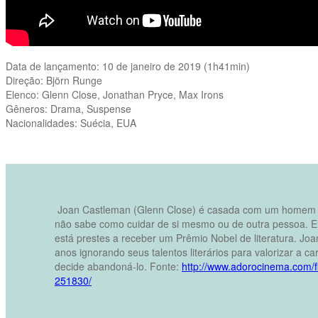
Data de lançamento: 10 de janeiro de 2019 (1h41min)
Direção: Björn Runge
Elenco: Glenn Close, Jonathan Pryce, Max Irons
Gêneros: Drama, Suspense
Nacionalidades: Suécia, EUA
vvvvv
Joan Castleman (Glenn Close) é casada com um homem 
não sabe como cuidar de si mesmo ou de outra pessoa. El
está prestes a receber um Prêmio Nobel de literatura. Jo
anos ignorando seus talentos literários para valorizar a ca
decide abandoná-lo. Fonte:
http://www.adorocinema.com/fi
251830/
vvvvv