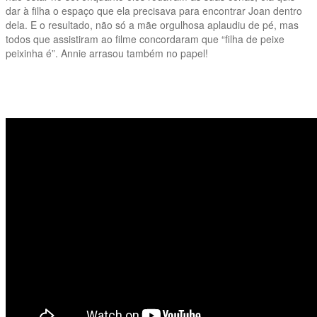
dar à filha o espaço que ela precisava para encontrar Joan dentro
dela. E o resultado, não só a mãe orgulhosa aplaudiu de pé, mas
todos que assistiram ao filme concordaram que “filha de peixe
peixinha é”. Annie arrasou também no papel!