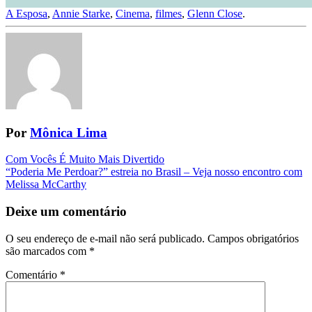
A Esposa
,
Annie Starke
,
Cinema
,
filmes
,
Glenn Close
.
Por
Mônica Lima
Navegação
Com Vocês É Muito Mais Divertido
“Poderia Me Perdoar?” estreia no Brasil – Veja nosso encontro com
da
Melissa McCarthy
Postagem
Deixe um comentário
O seu endereço de e-mail não será publicado.
Campos obrigatórios
são marcados com
*
Comentário
*