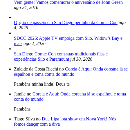
Vem gente! Vamos comemorar o aniversário de John Green
ago 24, 2016
Opção de passeio em San Diego pertinho da Comic Con
ago
4, 2026
SDCC 2026: Apple TV empolga com Silo, Widow’s Bay e
mais
ago 2, 2026
San Diego Comic Con com suas tradicionais filas e
experiências Silo e Paramount
jul 30, 2026
Zuleide da Costa Riechi no
Coreia é Aqui: Onda coreana já se
espalhou e toma conta do mundo
Parabéns minha linda! Deus te
Jamile no
Coreia é Aqui: Onda coreana já se espalhou e toma
conta do mundo
Parabéns,
Tiago Silva no
Dua Lipa lota show em Nova York! Nós
fomos dançar com a diva