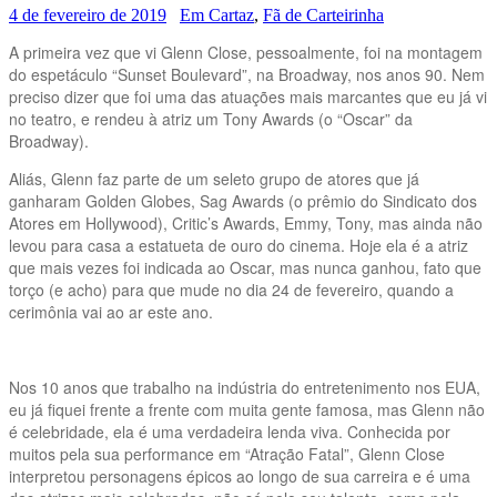
4 de fevereiro de 2019
Em Cartaz
,
Fã de Carteirinha
A primeira vez que vi Glenn Close, pessoalmente, foi na montagem
do espetáculo “Sunset Boulevard”, na Broadway, nos anos 90. Nem
preciso dizer que foi uma das atuações mais marcantes que eu já vi
no teatro, e rendeu à atriz um Tony Awards (o “Oscar” da
Broadway).
Aliás, Glenn faz parte de um seleto grupo de atores que já
ganharam Golden Globes, Sag Awards (o prêmio do Sindicato dos
Atores em Hollywood), Critic’s Awards, Emmy, Tony, mas ainda não
levou para casa a estatueta de ouro do cinema. Hoje ela é a atriz
que mais vezes foi indicada ao Oscar, mas nunca ganhou, fato que
torço (e acho) para que mude no dia 24 de fevereiro, quando a
cerimônia vai ao ar este ano.
Nos 10 anos que trabalho na indústria do entretenimento nos EUA,
eu já fiquei frente a frente com muita gente famosa, mas Glenn não
é celebridade, ela é uma verdadeira lenda viva. Conhecida por
muitos pela sua performance em “Atração Fatal”, Glenn Close
interpretou personagens épicos ao longo de sua carreira e é uma