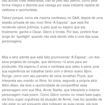
das atrizes mais celebradas, não só pelo seu talento, como pela
forma íntegra e discreta que navega por essa indústria repleta de
vaidosos e oportunistas.
Talvez porque, como ela mesma confessou no Q&A, depois de uma
sessão privada de seu novo filme “A Esposa”, que está lhe
rendendo vários prêmios, e pelo qual eu espero que ela,
finalmente, ganhe o Oscar, Glenn é tímida. Por isso, prefere ficar
longe do “spotlight” quando não está dando vida a uma das suas
personagens.
Mas a atriz admite que está feliz promovendo “A Esposa”, um dos
seus projetos do coração, que demorou 14 anos para ser
produzido. Ela esperou 5 anos e confessa que valeu a pena, pois
sua experiência ao trabalhar tanto com o diretor sueco Bjorn
Runge, como com seu parceiro de cena Jonathan Pryce, que
interpreta seu marido no filme, foi única, segundo a própria atriz.
Além disso, ela teve a oportunidade de compartilhar essa
personagem com sua filha, Annie Starke, que interpreta a mesma
personagem mais jovem. Como Glenn contou no nosso bate-papo,
ela ficou super orgulhosa da atuação de Annie, mas fez questão de
não estar no set enquanto eles rodavam as suas cenas, ela quis