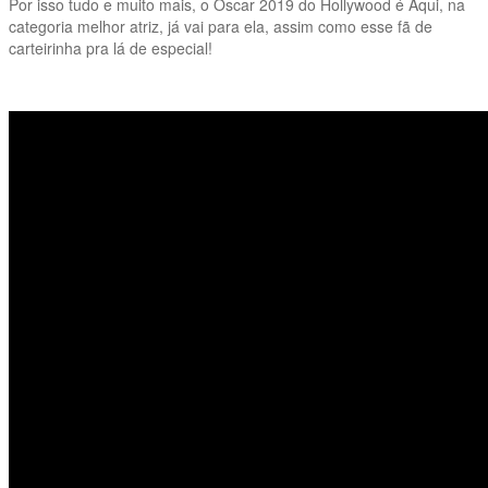
Por isso tudo e muito mais, o Oscar 2019 do Hollywood é Aqui, na
categoria melhor atriz, já vai para ela, assim como esse fã de
carteirinha pra lá de especial!