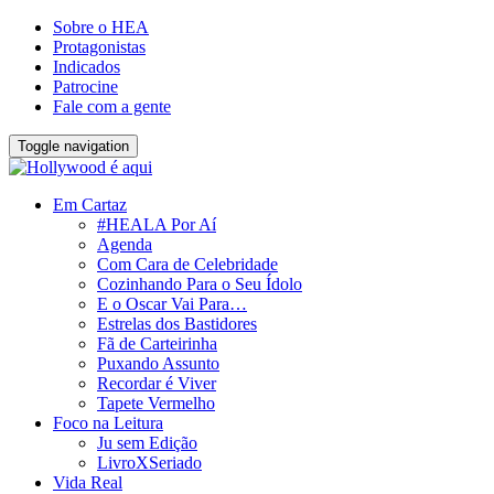
Sobre o HEA
Protagonistas
Indicados
Patrocine
Fale com a gente
Toggle navigation
Em Cartaz
#HEALA Por Aí
Agenda
Com Cara de Celebridade
Cozinhando Para o Seu Ídolo
E o Oscar Vai Para…
Estrelas dos Bastidores
Fã de Carteirinha
Puxando Assunto
Recordar é Viver
Tapete Vermelho
Foco na Leitura
Ju sem Edição
LivroXSeriado
Vida Real