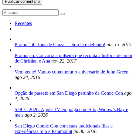
Search
for:
Recentes
Promo “50 Tons de Cinza” – Sou fã e defendo!
abr 13, 2015
Promoção: Concorra a pulseira que reconta a historia de amor
de Christian e Ana
nov 22, 2017
Vem gente! Vamos comemorar o aniversário de John Green
ago 24, 2016
Opção de passeio em San Diego pertinho da Comic Con
ago
4, 2026
SDCC 2026: Apple TV empolga com Silo, Widow’s Bay e
mais
ago 2, 2026
San Diego Comic Con com suas tradicionais filas e
experiências Silo e Paramount
jul 30, 2026