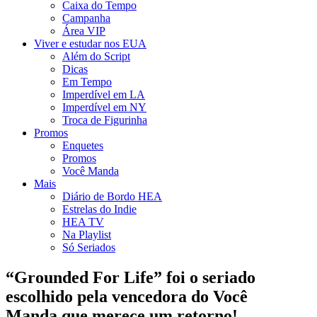
Caixa do Tempo
Campanha
Área VIP
Viver e estudar nos EUA
Além do Script
Dicas
Em Tempo
Imperdível em LA
Imperdível em NY
Troca de Figurinha
Promos
Enquetes
Promos
Você Manda
Mais
Diário de Bordo HEA
Estrelas do Indie
HEA TV
Na Playlist
Só Seriados
“Grounded For Life” foi o seriado
escolhido pela vencedora do Você
Manda,que merece um retorno!