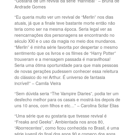
“Gostaria de um revival da série ‘Hannibal'” – Bruna de
Andrade Gomes
“Eu queria muito ver um revival de “Merlin” nos dias
atuais, já que a finale teve bastante morte então não
teria como ser na mesma época. Seria legal ver as
reencarnações dos personagens se encontrando no
século XXI e o uso da magia no meio dos mundanos.
“Merlin” é minha série favorita por despertar o mesmo
sentimento que os livros e os filmes de “Harry Potter”
trouxeram e a mensagem passada é maravilhosa!
Seria uma ótima oportunidade para que mais pessoas
de novas gerações pudessem conhecer essa releitura
do clássico do rei Arthur. É universo de fantasia
incrível!” – Camila Vieira
“Sem dúvida seria “The Vampire Diaries”, podia ter um
desfecho melhor para os casais e mostrá-los depois de
uns 10 anos, com filhos e etc…” – Carolina Scliar Elias
“Uma série que eu gostaria que tivesse revival é
“Freaks and Geeks”. Ambientada nos anos 80,
“Aborrecentes”, como ficou conhecida no Brasil, é uma
série juvenil do final dos anos 90 e começo dos anos