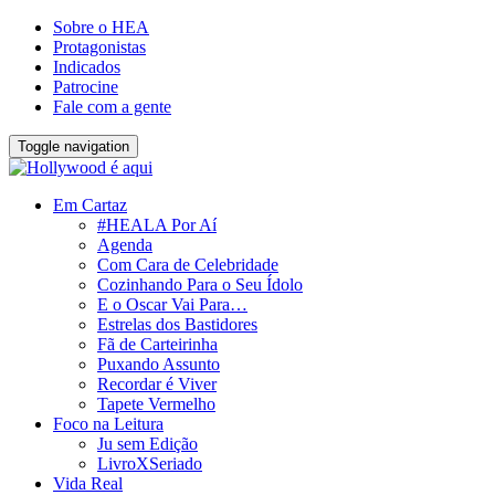
Sobre o HEA
Protagonistas
Indicados
Patrocine
Fale com a gente
Toggle navigation
Em Cartaz
#HEALA Por Aí
Agenda
Com Cara de Celebridade
Cozinhando Para o Seu Ídolo
E o Oscar Vai Para…
Estrelas dos Bastidores
Fã de Carteirinha
Puxando Assunto
Recordar é Viver
Tapete Vermelho
Foco na Leitura
Ju sem Edição
LivroXSeriado
Vida Real