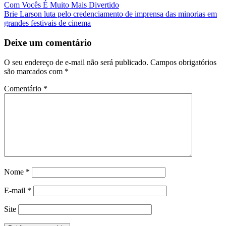
Navegação
Com Vocês É Muito Mais Divertido
Brie Larson luta pelo credenciamento de imprensa das minorias em
da
grandes festivais de cinema
Postagem
Deixe um comentário
O seu endereço de e-mail não será publicado.
Campos obrigatórios
são marcados com
*
Comentário
*
Nome
*
E-mail
*
Site