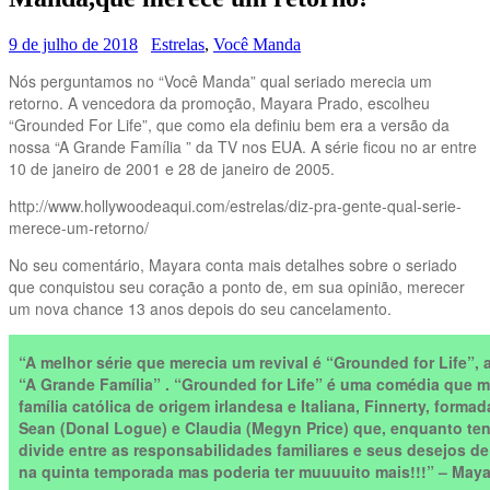
9 de julho de 2018
Estrelas
,
Você Manda
Nós perguntamos no “Você Manda” qual seriado merecia um
retorno. A vencedora da promoção, Mayara Prado, escolheu
“Grounded For Life”, que como ela definiu bem era a versão da
nossa “A Grande Família ” da TV nos EUA. A série ficou no ar entre
10 de janeiro de 2001 e 28 de janeiro de 2005.
http://www.hollywoodeaqui.com/estrelas/diz-pra-gente-qual-serie-
merece-um-retorno/
No seu comentário, Mayara conta mais detalhes sobre o seriado
que conquistou seu coração a ponto de, em sua opinião, merecer
um nova chance 13 anos depois do seu cancelamento.
“A melhor série que merecia um revival é “Grounded for Life”,
“A Grande Família” . “Grounded for Life” é uma comédia que mo
família católica de origem irlandesa e Italiana, Finnerty, forma
Sean (Donal Logue) e Claudia (Megyn Price) que, enquanto tenta
divide entre as responsabilidades familiares e seus desejos de
na quinta temporada mas poderia ter muuuuito mais!!!” – May