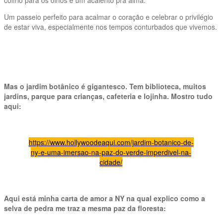
Um passeio perfeito para acalmar o coração e celebrar o privilégio
de estar viva, especialmente nos tempos conturbados que vivemos.
Mas o jardim botânico é gigantesco. Tem biblioteca, muitos
jardins, parque para crianças, cafeteria e lojinha. Mostro tudo
aqui:
https://www.hollywoodeaqui.com/jardim-botanico-de-
ny-e-uma-imersao-na-paz-do-verde-imperdivel-na-
cidade/
Aqui está minha carta de amor a NY na qual explico como a
selva de pedra me traz a mesma paz da floresta: