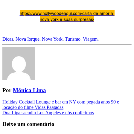
https://www.hollywoodeaqui.com/carta-de-amor-a-
nova-york-e-suas-surpresas/
Dicas
,
Nova Iorque
,
Nova York
,
Turismo
,
Viagem
.
Por
Mônica Lima
Navegação
Holiday Cocktail Lounge é bar em NY com pegada anos 90 e
locação do filme Vidas Passadas
da
Dua Lipa sacudiu Los Angeles e nós conferimos
Postagem
Deixe um comentário