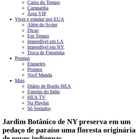
Caixa do Tempo
Campanha
Área VIP
Viver e estudar nos EUA
Além do Script
Dicas
Em Tempo
Imperdível em LA
Imperdível em NY
Troca de Figurinha
Promos
Enquetes
Promos
Você Manda
Mais
Diário de Bordo HEA
Estrelas do Indie
HEA TV
Na Playlist
Só Seriados
Jardim Botânico de NY preserva em um
pedaço de paraíso uma floresta originária
de povos indígenas