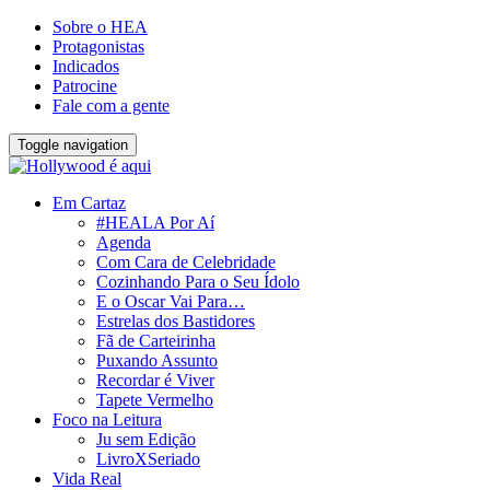
Sobre o HEA
Protagonistas
Indicados
Patrocine
Fale com a gente
Toggle navigation
Em Cartaz
#HEALA Por Aí
Agenda
Com Cara de Celebridade
Cozinhando Para o Seu Ídolo
E o Oscar Vai Para…
Estrelas dos Bastidores
Fã de Carteirinha
Puxando Assunto
Recordar é Viver
Tapete Vermelho
Foco na Leitura
Ju sem Edição
LivroXSeriado
Vida Real