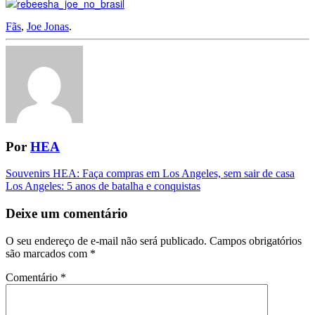
Fãs
,
Joe Jonas
.
Por
HEA
Navegação
Souvenirs HEA: Faça compras em Los Angeles, sem sair de casa
Los Angeles: 5 anos de batalha e conquistas
da
Postagem
Deixe um comentário
O seu endereço de e-mail não será publicado.
Campos obrigatórios
são marcados com
*
Comentário
*