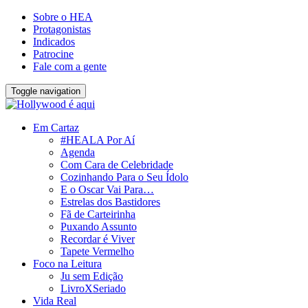
Sobre o HEA
Protagonistas
Indicados
Patrocine
Fale com a gente
Toggle navigation
Em Cartaz
#HEALA Por Aí
Agenda
Com Cara de Celebridade
Cozinhando Para o Seu Ídolo
E o Oscar Vai Para…
Estrelas dos Bastidores
Fã de Carteirinha
Puxando Assunto
Recordar é Viver
Tapete Vermelho
Foco na Leitura
Ju sem Edição
LivroXSeriado
Vida Real