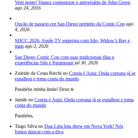
Vem gente! Vamos comemorar o aniversário de John Green
ago 24, 2016
Opção de passeio em San Diego pertinho da Comic Con
ago
4, 2026
SDCC 2026: Apple TV empolga com Silo, Widow’s Bay e
mais
ago 2, 2026
San Diego Comic Con com suas tradicionais filas e
experiências Silo e Paramount
jul 30, 2026
Zuleide da Costa Riechi no
Coreia é Aqui: Onda coreana já se
espalhou e toma conta do mundo
Parabéns minha linda! Deus te
Jamile no
Coreia é Aqui: Onda coreana já se espalhou e toma
conta do mundo
Parabéns,
Tiago Silva no
Dua Lipa lota show em Nova York! Nós
fomos dançar com a diva