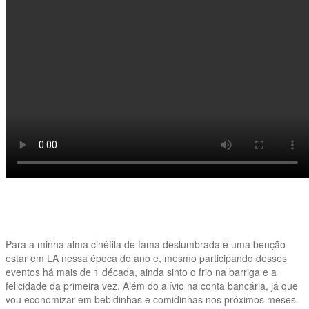
Para a minha alma cinéfila de fama deslumbrada é uma benção
estar em LA nessa época do ano e, mesmo participando desses
eventos há mais de 1 década, ainda sinto o frio na barriga e a
felicidade da primeira vez. Além do alívio na conta bancária, já que
vou economizar em bebidinhas e comidinhas nos próximos meses.