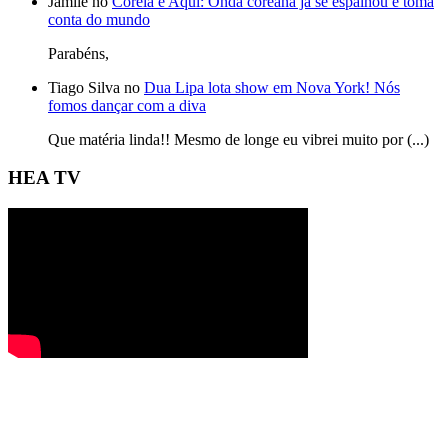
Jamile no
Coreia é Aqui: Onda coreana já se espalhou e toma
conta do mundo
Parabéns,
Tiago Silva no
Dua Lipa lota show em Nova York! Nós
fomos dançar com a diva
Que matéria linda!! Mesmo de longe eu vibrei muito por (...)
HEA TV