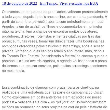
18 de outubro de 2022
Em Tempo
,
Viver e estudar nos EUA
Os eventos da temporada de premiações voltaram presencialmente
a todo vapor, depois de dois anos online, por conta da pandemia. A
partir de setembro, se você trabalha com entretenimento em Los
Angeles, além de assistir os filmes e documentários em primeira
mão na telona, tem a chance de encontrar muitos dos atores,
produtores, diretores, roteiristas e mentes criativas por trás das
obras; e, muitas vezes, tomar um drink e fazer uma boquinha nas
recepções oferecidas pelos estúdios e streamings, após a sessão
privada. Verdade que as cabines rolam o ano inteiro, mas, depois
do Toronto Film Festival (considerado o festival de cinema que dá o
pontapé inicial na awards season), a agenda vai ficar cheia a ponto
de termos que recusar convites, pois muitas screenings acontecem
no mesmo dia.
Essa combinação de glamour com prazer para os cinéfilos, na
realidade é uma estratégia que faz parte da campanha do Oscar.
Como explicamos em posts anteriores e em episódios do nosso
podcast –
Verdade seja dita
-, os “players” de Hollywood investem
milhões na promoção de seus projetos na corrida pela estatueta de