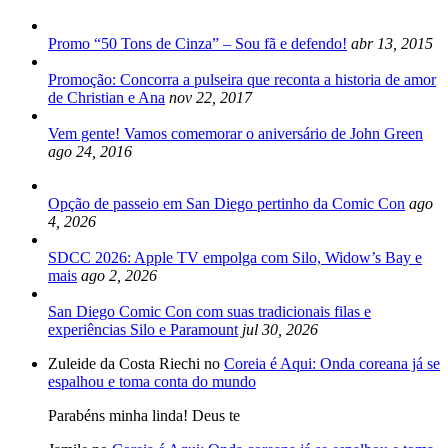
Promo “50 Tons de Cinza” – Sou fã e defendo!
abr 13, 2015
Promoção: Concorra a pulseira que reconta a historia de amor
de Christian e Ana
nov 22, 2017
Vem gente! Vamos comemorar o aniversário de John Green
ago 24, 2016
Opção de passeio em San Diego pertinho da Comic Con
ago
4, 2026
SDCC 2026: Apple TV empolga com Silo, Widow’s Bay e
mais
ago 2, 2026
San Diego Comic Con com suas tradicionais filas e
experiências Silo e Paramount
jul 30, 2026
Zuleide da Costa Riechi no
Coreia é Aqui: Onda coreana já se
espalhou e toma conta do mundo
Parabéns minha linda! Deus te