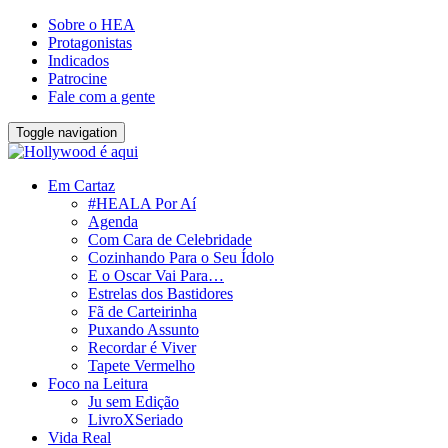
Sobre o HEA
Protagonistas
Indicados
Patrocine
Fale com a gente
Toggle navigation
Em Cartaz
#HEALA Por Aí
Agenda
Com Cara de Celebridade
Cozinhando Para o Seu Ídolo
E o Oscar Vai Para…
Estrelas dos Bastidores
Fã de Carteirinha
Puxando Assunto
Recordar é Viver
Tapete Vermelho
Foco na Leitura
Ju sem Edição
LivroXSeriado
Vida Real