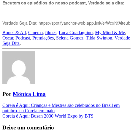
Escutem os episódios do nosso podcast, Verdade seja dita:
Verdade Seja Dita: https://spotifyanchor-web.app.link/e/Wc9NfAlteub
Bones & All
,
Cinema
,
filmes
,
Luca Guadagnino
,
My Mind & Me
,
Oscar
,
Podcast
,
Premiações
,
Selena Gomez
,
Tilda Swinton
,
Verdade
Seja Dita
.
Por
Mônica Lima
Navegação
Coreia é Aqui: Crianças e Mestres são celebrados no Brasil em
outubro, na Coreia em maio
da
Coreia é Aqui: Busan 2030 World Expo by BTS
Postagem
Deixe um comentário