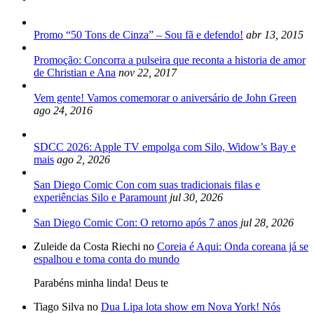
Promo “50 Tons de Cinza” – Sou fã e defendo!
abr 13, 2015
Promoção: Concorra a pulseira que reconta a historia de amor
de Christian e Ana
nov 22, 2017
Vem gente! Vamos comemorar o aniversário de John Green
ago 24, 2016
SDCC 2026: Apple TV empolga com Silo, Widow’s Bay e
mais
ago 2, 2026
San Diego Comic Con com suas tradicionais filas e
experiências Silo e Paramount
jul 30, 2026
San Diego Comic Con: O retorno após 7 anos
jul 28, 2026
Zuleide da Costa Riechi no
Coreia é Aqui: Onda coreana já se
espalhou e toma conta do mundo
Parabéns minha linda! Deus te
Tiago Silva no
Dua Lipa lota show em Nova York! Nós