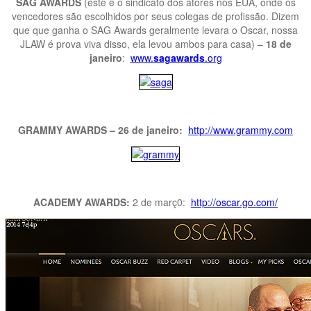
SAG AWARDS
(este é o sindicato dos atores nos EUA, onde os
vencedores são escolhidos por seus colegas de profissão. Dizem
que que ganha o SAG Awards geralmente levara o Oscar, nossa
JLAW é prova viva disso, ela levou ambos para casa) –
18 de
janeiro
:
www.
sagawards
.org
GRAMMY AWARDS – 26 de janeiro:
http://www.grammy.com
ACADEMY AWARDS:
2 de març0:
http://oscar.go.com/