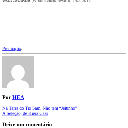
WGA AWARDS
(Writers Guild Award): 1/02/2014
Premiação
.
Por
HEA
Navegação
Na Terra do Tio Sam, Não tem “Jeitinho”
A Seleção, de Kiera Cass
da
Postagem
Deixe um comentário