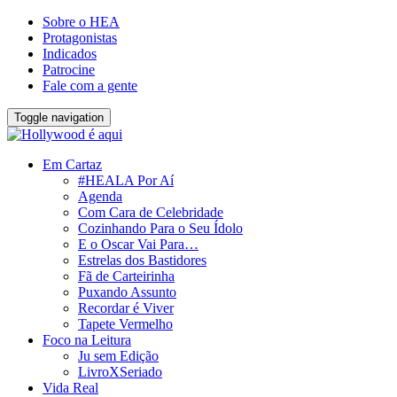
Sobre o HEA
Protagonistas
Indicados
Patrocine
Fale com a gente
Toggle navigation
Em Cartaz
#HEALA Por Aí
Agenda
Com Cara de Celebridade
Cozinhando Para o Seu Ídolo
E o Oscar Vai Para…
Estrelas dos Bastidores
Fã de Carteirinha
Puxando Assunto
Recordar é Viver
Tapete Vermelho
Foco na Leitura
Ju sem Edição
LivroXSeriado
Vida Real