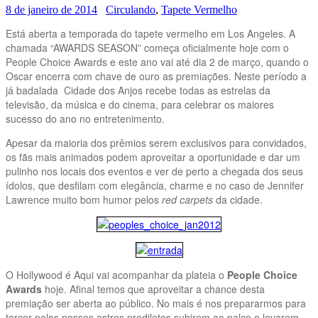
8 de janeiro de 2014
Circulando
,
Tapete Vermelho
Está aberta a temporada do tapete vermelho em Los Angeles. A
chamada “AWARDS SEASON” começa oficialmente hoje com o
People Choice Awards e este ano vai até dia 2 de março, quando o
Oscar encerra com chave de ouro as premiações. Neste período a
já badalada Cidade dos Anjos recebe todas as estrelas da
televisão, da música e do cinema, para celebrar os maiores
sucesso do ano no entretenimento.
Apesar da maioria dos prêmios serem exclusivos para convidados,
os fãs mais animados podem aproveitar a oportunidade e dar um
pulinho nos locais dos eventos e ver de perto a chegada dos seus
ídolos, que desfilam com elegância, charme e no caso de Jennifer
Lawrence muito bom humor pelos
red carpets
da cidade.
O Hollywood é Aqui vai acompanhar da plateia o
People Choice
Awards
hoje. Afinal temos que aproveitar a chance desta
premiação ser aberta ao público. No mais é nos prepararmos para
torcer pelos nossos astros prediletos subirem ao palco e levarem