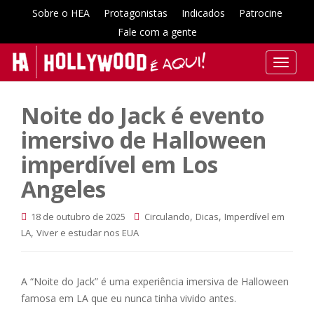
Sobre o HEA
Protagonistas
Indicados
Patrocine
Fale com a gente
T
o
g
Noite do Jack é evento
g
l
imersivo de Halloween
e
imperdível em Los
n
a
Angeles
v
i
,
,
18 de outubro de 2025
Circulando
Dicas
Imperdível em
g
,
LA
Viver e estudar nos EUA
a
t
i
A “Noite do Jack” é uma experiência imersiva de Halloween
o
famosa em LA que eu nunca tinha vivido antes.
n