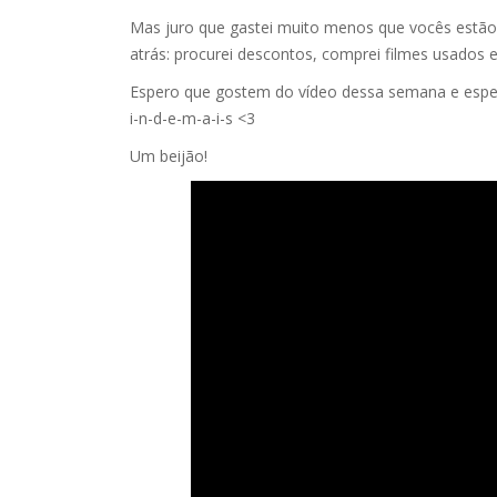
Mas juro que gastei muito menos que vocês estão 
atrás: procurei descontos, comprei filmes usados 
Espero que gostem do vídeo dessa semana e esper
i-n-d-e-m-a-i-s <3
Um beijão!