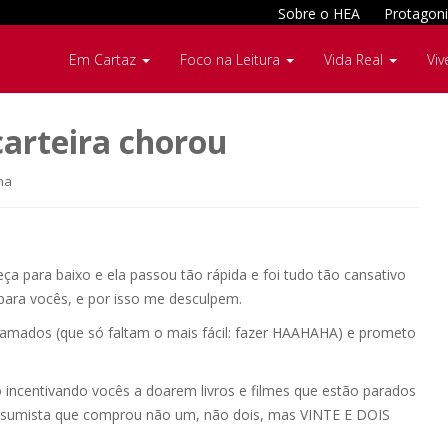
Sobre o HEA
Protagoni
Em Cartaz
Foco na Leitura
Vida Real
Viv
arteira chorou
ha
ça para baixo e ela passou tão rápida e foi tudo tão cansativo
para vocês, e por isso me desculpem.
amados (que só faltam o mais fácil: fazer HAAHAHA) e prometo
ncentivando vocês a doarem livros e filmes que estão parados
onsumista que comprou não um, não dois, mas VINTE E DOIS