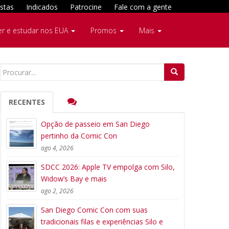
stas
Indicados
Patrocine
Fale com a gente
er e estudar nos EUA
Promos
Mais
Search
for:
RECENTES
Opção de passeio em San Diego
pertinho da Comic Con
ago 4, 2026
SDCC 2026: Apple TV empolga com Silo,
Widow’s Bay e mais
ago 2, 2026
San Diego Comic Con com suas
tradicionais filas e experiências Silo e