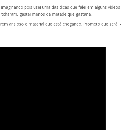
imaginando pois usei uma das dicas que falei em alguns vídeos
e tcharam, gastei menos da metade que gastaria.
em ansioso o material que está chegando. Prometo que será l-