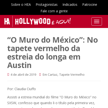
Sobre o HEA
Protagonistas
Indicados
Patrocine
Fale com a gente
T
o
g
“O Muro do México”: No
g
l
tapete vermelho da
e
estreia do longa em
n
a
Austin
v
i
,
4 de abril de 2019
Em Cartaz
Tapete Vermelho
g
a
Por: Claudia Ciuffo
t
i
Assisti a estreia mundial do filme “O Muro do México” no
o
SXSW, confesso que quando li o título pela primeira vez,
n