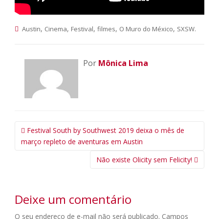
,
,
,
,
,
.
Austin
Cinema
Festival
filmes
O Muro do México
SXSW
Por
Mônica Lima
Navegação
Festival South by Southwest 2019 deixa o mês de
da
março repleto de aventuras em Austin
Postagem
Não existe Olicity sem Felicity!
Deixe um comentário
O seu endereço de e-mail não será publicado.
Campos