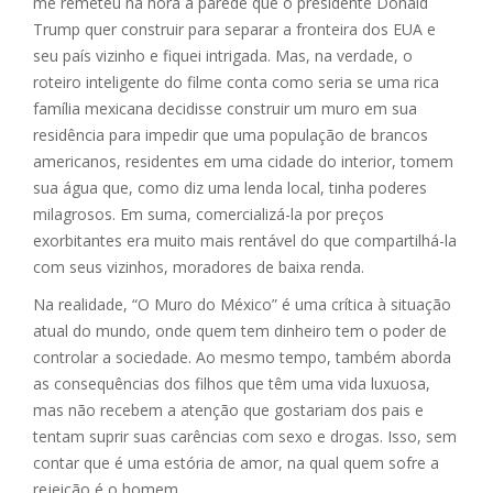
me remeteu na hora à parede que o presidente Donald
Trump quer construir para separar a fronteira dos EUA e
seu país vizinho e fiquei intrigada. Mas, na verdade, o
roteiro inteligente do filme conta como seria se uma rica
família mexicana decidisse construir um muro em sua
residência para impedir que uma população de brancos
americanos, residentes em uma cidade do interior, tomem
sua água que, como diz uma lenda local, tinha poderes
milagrosos. Em suma, comercializá-la por preços
exorbitantes era muito mais rentável do que compartilhá-la
com seus vizinhos, moradores de baixa renda.
Na realidade, “O Muro do México” é uma crítica à situação
atual do mundo, onde quem tem dinheiro tem o poder de
controlar a sociedade. Ao mesmo tempo, também aborda
as consequências dos filhos que têm uma vida luxuosa,
mas não recebem a atenção que gostariam dos pais e
tentam suprir suas carências com sexo e drogas. Isso, sem
contar que é uma estória de amor, na qual quem sofre a
rejeição é o homem.