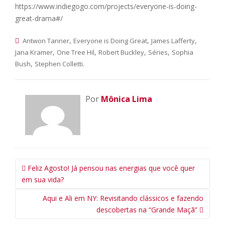
https://www.indiegogo.com/projects/everyone-is-doing-
great-drama#/
,
,
,
Antwon Tanner
Everyone is Doing Great
James Lafferty
,
,
,
,
Jana Kramer
One Tree Hil
Robert Buckley
Séries
Sophia
,
.
Bush
Stephen Colletti
Por
Mônica Lima
Navegação
Feliz Agosto! Já pensou nas energias que você quer
da
em sua vida?
Postagem
Aqui e Ali em NY: Revisitando clássicos e fazendo
descobertas na “Grande Maçã”