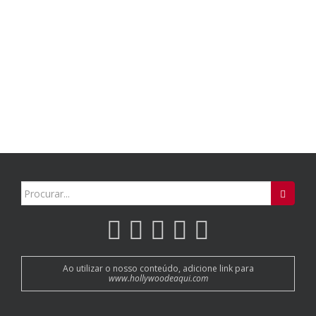
Search
for:
Ao utilizar o nosso conteúdo, adicione link para
www.hollywoodeaqui.com