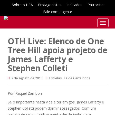
Sobre o HEA
Protagonistas
Indicados
Patrocine
Fale com a gente
T
o
g
OTH Live: Elenco de One
g
Tree Hill apoia projeto de
l
e
James Lafferty e
n
Stephen Colleti
a
v
i
,
7 de agosto de 2018
Estrelas
Fã de Carteirinha
g
a
Por: Raquel Zambon
t
i
Se o importante nesta vida é ter amigos, James Lafferty e
o
Stephen Colletti podem dormir sossegados. Com um
n
projeto de crowdfunding aberto desde junho para