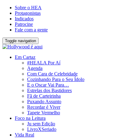
Sobre o HEA
Protagonistas
Indicados
Patrocine
Fale com a gente
Toggle navigation
Em Cartaz
#HEALA Por Aí
Agenda
Com Cara de Celebridade
Cozinhando Para o Seu Ídolo
E o Oscar Vai Para…
Estrelas dos Bastidores
Fã de Carteirinha
Puxando Assunto
Recordar é Viver
Tapete Vermelho
Foco na Leitura
Ju sem Edição
LivroXSeriado
Vida Real