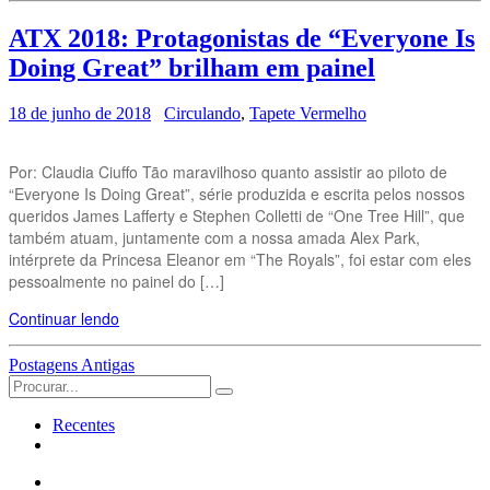
ATX 2018: Protagonistas de “Everyone Is
Doing Great” brilham em painel
18 de junho de 2018
Circulando
,
Tapete Vermelho
Por: Claudia Ciuffo Tão maravilhoso quanto assistir ao piloto de
“Everyone Is Doing Great”, série produzida e escrita pelos nossos
queridos James Lafferty e Stephen Colletti de “One Tree Hill”, que
também atuam, juntamente com a nossa amada Alex Park,
intérprete da Princesa Eleanor em “The Royals”, foi estar com eles
pessoalmente no painel do […]
Continuar lendo
Navegação
Postagens Antigas
Search
das
for:
Postagens
Recentes