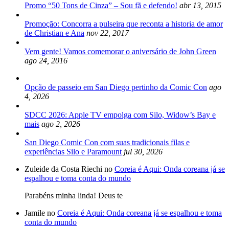
Promo “50 Tons de Cinza” – Sou fã e defendo!
abr 13, 2015
Promoção: Concorra a pulseira que reconta a historia de amor
de Christian e Ana
nov 22, 2017
Vem gente! Vamos comemorar o aniversário de John Green
ago 24, 2016
Opção de passeio em San Diego pertinho da Comic Con
ago
4, 2026
SDCC 2026: Apple TV empolga com Silo, Widow’s Bay e
mais
ago 2, 2026
San Diego Comic Con com suas tradicionais filas e
experiências Silo e Paramount
jul 30, 2026
Zuleide da Costa Riechi no
Coreia é Aqui: Onda coreana já se
espalhou e toma conta do mundo
Parabéns minha linda! Deus te
Jamile no
Coreia é Aqui: Onda coreana já se espalhou e toma
conta do mundo