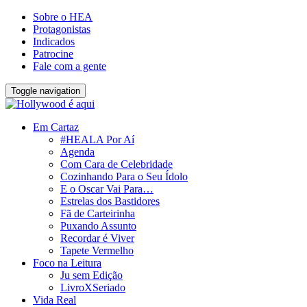
Sobre o HEA
Protagonistas
Indicados
Patrocine
Fale com a gente
Toggle navigation
Em Cartaz
#HEALA Por Aí
Agenda
Com Cara de Celebridade
Cozinhando Para o Seu Ídolo
E o Oscar Vai Para…
Estrelas dos Bastidores
Fã de Carteirinha
Puxando Assunto
Recordar é Viver
Tapete Vermelho
Foco na Leitura
Ju sem Edição
LivroXSeriado
Vida Real