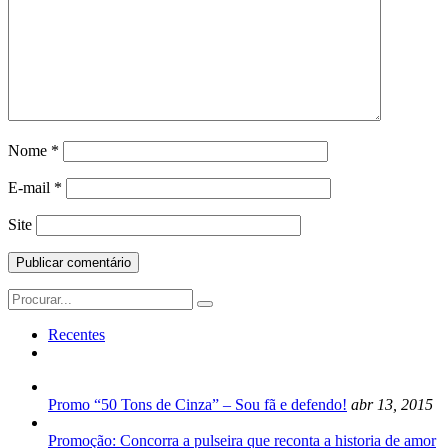
Nome
*
E-mail
*
Site
Search
for:
Recentes
Promo “50 Tons de Cinza” – Sou fã e defendo!
abr 13, 2015
Promoção: Concorra a pulseira que reconta a historia de amor