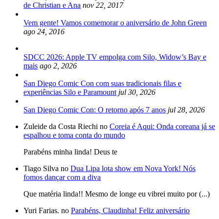
de Christian e Ana
nov 22, 2017
Vem gente! Vamos comemorar o aniversário de John Green
ago 24, 2016
SDCC 2026: Apple TV empolga com Silo, Widow’s Bay e
mais
ago 2, 2026
San Diego Comic Con com suas tradicionais filas e
experiências Silo e Paramount
jul 30, 2026
San Diego Comic Con: O retorno após 7 anos
jul 28, 2026
Zuleide da Costa Riechi no
Coreia é Aqui: Onda coreana já se
espalhou e toma conta do mundo
Parabéns minha linda! Deus te
Tiago Silva no
Dua Lipa lota show em Nova York! Nós
fomos dançar com a diva
Que matéria linda!! Mesmo de longe eu vibrei muito por (...)
Yuri Farias. no
Parabéns, Claudinha! Feliz aniversário