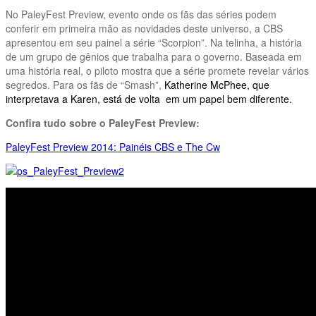
No PaleyFest Preview, evento onde os fãs das séries podem
conferir em primeira mão as novidades deste universo, a CBS
apresentou em seu painel a série “Scorpion”. Na telinha, a história
de um grupo de gênios que trabalha para o governo. Baseada em
uma história real, o piloto mostra que a série promete revelar vários
segredos. Para os fãs de “Smash”,
Katherine McPhee, que
interpretava a Karen, está de volta em um papel bem diferente.
Confira tudo sobre o PaleyFest Preview:
PaleyFest Preview 2014: Painéis CBS e The Cw