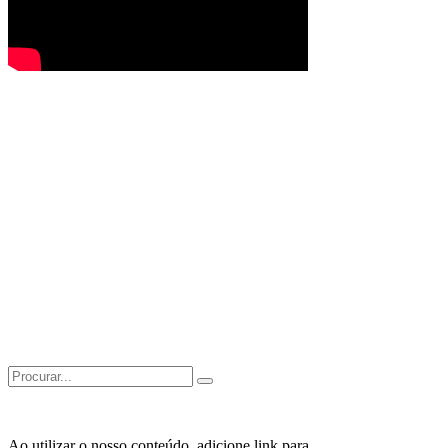
Search
for:
Ao utilizar o nosso conteúdo, adicione link para