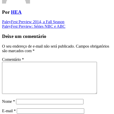
Por
HEA
Navegação
PaleyFest Preview 2014, a Fall Season
PaleyFest Preview: Séries NBC e ABC
da
Postagem
Deixe um comentário
O seu endereço de e-mail não será publicado.
Campos obrigatórios
são marcados com
*
Comentário
*
Nome
*
E-mail
*