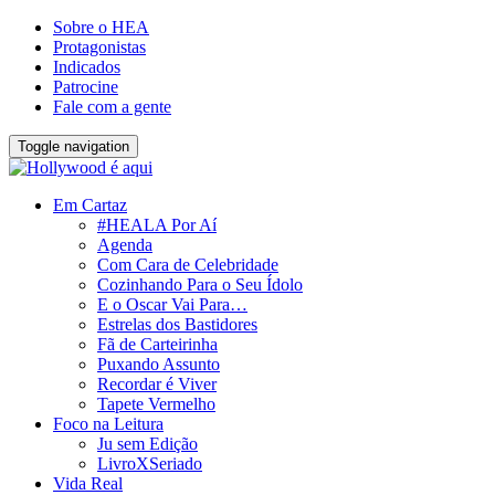
Sobre o HEA
Protagonistas
Indicados
Patrocine
Fale com a gente
Toggle navigation
Em Cartaz
#HEALA Por Aí
Agenda
Com Cara de Celebridade
Cozinhando Para o Seu Ídolo
E o Oscar Vai Para…
Estrelas dos Bastidores
Fã de Carteirinha
Puxando Assunto
Recordar é Viver
Tapete Vermelho
Foco na Leitura
Ju sem Edição
LivroXSeriado
Vida Real