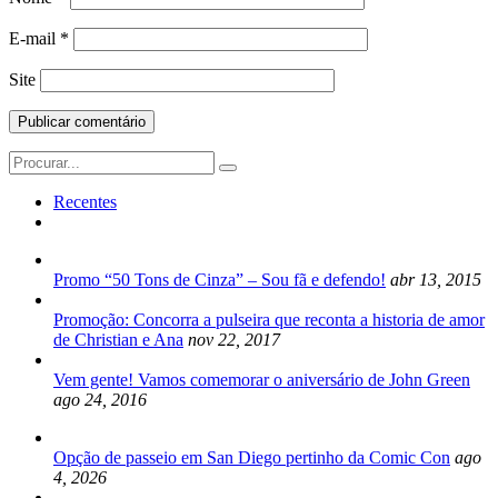
E-mail
*
Site
Search
for:
Recentes
Promo “50 Tons de Cinza” – Sou fã e defendo!
abr 13, 2015
Promoção: Concorra a pulseira que reconta a historia de amor
de Christian e Ana
nov 22, 2017
Vem gente! Vamos comemorar o aniversário de John Green
ago 24, 2016
Opção de passeio em San Diego pertinho da Comic Con
ago
4, 2026