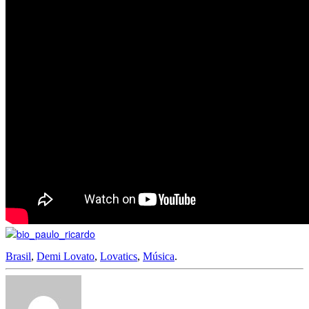
Brasil
,
Demi Lovato
,
Lovatics
,
Música
.