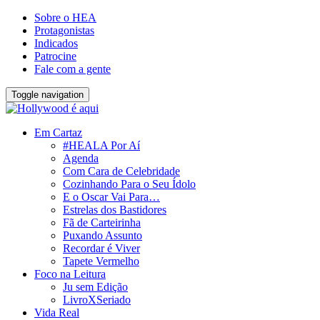
Sobre o HEA
Protagonistas
Indicados
Patrocine
Fale com a gente
Toggle navigation
Em Cartaz
#HEALA Por Aí
Agenda
Com Cara de Celebridade
Cozinhando Para o Seu Ídolo
E o Oscar Vai Para…
Estrelas dos Bastidores
Fã de Carteirinha
Puxando Assunto
Recordar é Viver
Tapete Vermelho
Foco na Leitura
Ju sem Edição
LivroXSeriado
Vida Real