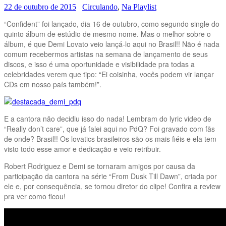
22 de outubro de 2015
Circulando
,
Na Playlist
“Confident” foi lançado, dia 16 de outubro, como segundo single do
quinto álbum de estúdio de mesmo nome. Mas o melhor sobre o
álbum, é que Demi Lovato veio lançá-lo aqui no Brasil!! Não é nada
comum recebermos artistas na semana de lançamento de seus
discos, e isso é uma oportunidade e visibilidade pra todas a
celebridades verem que tipo: “Ei coisinha, vocês podem vir lançar
CDs em nosso país também!”.
E a cantora não decidiu isso do nada! Lembram do lyric video de
“Really don’t care”, que já falei aqui no PdQ? Foi gravado com fãs
de onde? Brasil!! Os lovatics brasileiros são os mais fiéis e ela tem
visto todo esse amor e dedicação e veio retribuir.
Robert Rodriguez e Demi se tornaram amigos por causa da
participação da cantora na série “From Dusk Till Dawn”, criada por
ele e, por consequência, se tornou diretor do clipe! Confira a review
pra ver como ficou!