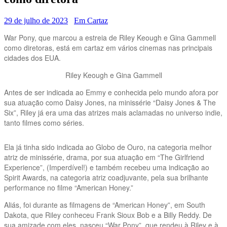
29 de julho de 2023
Em Cartaz
War Pony, que marcou a estreia de Riley Keough e Gina Gammell
como diretoras, está em cartaz em vários cinemas nas principais
cidades dos EUA.
Riley Keough e Gina Gammell
Antes de ser indicada ao Emmy e conhecida pelo mundo afora por
sua atuação como Daisy Jones, na minissérie “Daisy Jones & The
Six”, Riley já era uma das atrizes mais aclamadas no universo indie,
tanto filmes como séries.
Ela já tinha sido indicada ao Globo de Ouro, na categoria melhor
atriz de minissérie, drama, por sua atuação em “The Girlfriend
Experience”, (Imperdível!) e também recebeu uma indicação ao
Spirit Awards, na categoria atriz coadjuvante, pela sua brilhante
performance no filme “American Honey.”
Aliás, foi durante as filmagens de “American Honey”, em South
Dakota, que Riley conheceu Frank Sioux Bob e a Billy Reddy. De
sua amizade com eles, nasceu “War Pony”, que rendeu à Riley e à