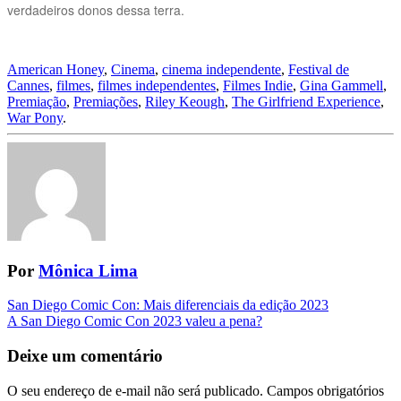
verdadeiros donos dessa terra.
American Honey
,
Cinema
,
cinema independente
,
Festival de
Cannes
,
filmes
,
filmes independentes
,
Filmes Indie
,
Gina Gammell
,
Premiação
,
Premiações
,
Riley Keough
,
The Girlfriend Experience
,
War Pony
.
Por
Mônica Lima
Navegação
San Diego Comic Con: Mais diferenciais da edição 2023
A San Diego Comic Con 2023 valeu a pena?
da
Postagem
Deixe um comentário
O seu endereço de e-mail não será publicado.
Campos obrigatórios