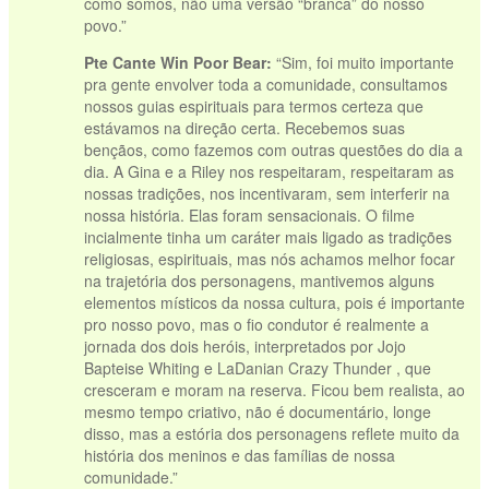
como somos, não uma versão “branca” do nosso
povo.”
Pte Cante Win Poor Bear:
“Sim, foi muito importante
pra gente envolver toda a comunidade, consultamos
nossos guias espirituais para termos certeza que
estávamos na direção certa. Recebemos suas
bençãos, como fazemos com outras questões do dia a
dia. A Gina e a Riley nos respeitaram, respeitaram as
nossas tradições, nos incentivaram, sem interferir na
nossa história. Elas foram sensacionais. O filme
incialmente tinha um caráter mais ligado as tradições
religiosas, espirituais, mas nós achamos melhor focar
na trajetória dos personagens, mantivemos alguns
elementos místicos da nossa cultura, pois é importante
pro nosso povo, mas o fio condutor é realmente a
jornada dos dois heróis, interpretados por Jojo
Bapteise Whiting e LaDanian Crazy Thunder , que
cresceram e moram na reserva. Ficou bem realista, ao
mesmo tempo criativo, não é documentário, longe
disso, mas a estória dos personagens reflete muito da
história dos meninos e das famílias de nossa
comunidade.”