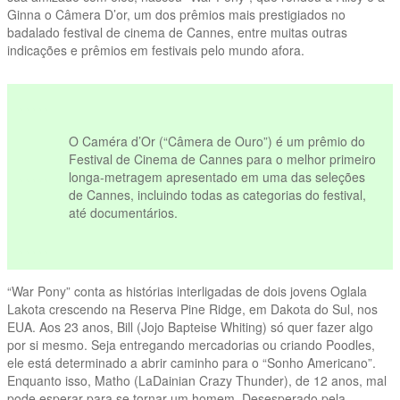
Ginna o Câmera D’or, um dos prêmios mais prestigiados no
badalado festival de cinema de Cannes, entre muitas outras
indicações e prêmios em festivais pelo mundo afora.
vvvvv
O Caméra d’Or (“Câmera de Ouro”) é um prêmio do
Festival de Cinema de Cannes para o melhor primeiro
vvvvv
longa-metragem apresentado em uma das seleções
de Cannes, incluindo todas as categorias do festival,
até documentários.
vvvvv
“War Pony” conta as histórias interligadas de dois jovens Oglala
Lakota crescendo na Reserva Pine Ridge, em Dakota do Sul, nos
EUA. Aos 23 anos, Bill (Jojo Bapteise Whiting) só quer fazer algo
por si mesmo. Seja entregando mercadorias ou criando Poodles,
ele está determinado a abrir caminho para o “Sonho Americano”.
Enquanto isso, Matho (LaDainian Crazy Thunder), de 12 anos, mal
pode esperar para se tornar um homem. Desesperado pela