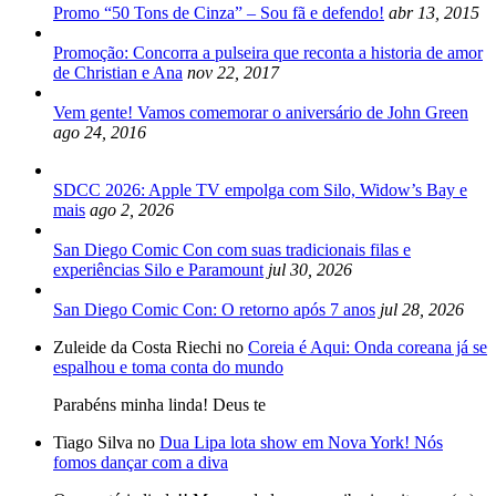
Promo “50 Tons de Cinza” – Sou fã e defendo!
abr 13, 2015
Promoção: Concorra a pulseira que reconta a historia de amor
de Christian e Ana
nov 22, 2017
Vem gente! Vamos comemorar o aniversário de John Green
ago 24, 2016
SDCC 2026: Apple TV empolga com Silo, Widow’s Bay e
mais
ago 2, 2026
San Diego Comic Con com suas tradicionais filas e
experiências Silo e Paramount
jul 30, 2026
San Diego Comic Con: O retorno após 7 anos
jul 28, 2026
Zuleide da Costa Riechi no
Coreia é Aqui: Onda coreana já se
espalhou e toma conta do mundo
Parabéns minha linda! Deus te
Tiago Silva no
Dua Lipa lota show em Nova York! Nós
fomos dançar com a diva