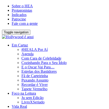
Sobre o HEA
Protagonistas
Indicados
Patrocine
Fale com a gente
Toggle navigation
Em Cartaz
#HEALA Por Aí
Agenda
Com Cara de Celebridade
Cozinhando Para o Seu Ídolo
E o Oscar Vai Para…
Estrelas dos Bastidores
Fã de Carteirinha
Puxando Assunto
Recordar é Viver
Tapete Vermelho
Foco na Leitura
Ju sem Edição
LivroXSeriado
Vida Real