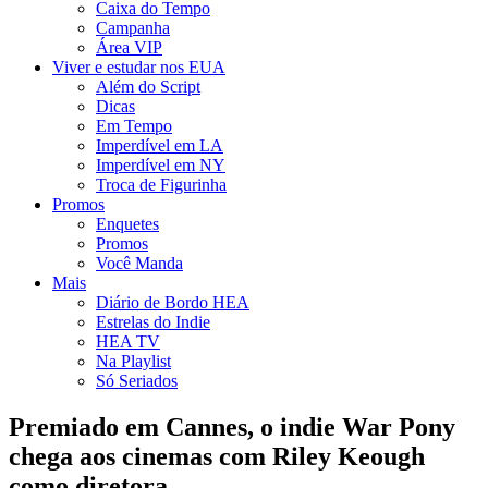
Caixa do Tempo
Campanha
Área VIP
Viver e estudar nos EUA
Além do Script
Dicas
Em Tempo
Imperdível em LA
Imperdível em NY
Troca de Figurinha
Promos
Enquetes
Promos
Você Manda
Mais
Diário de Bordo HEA
Estrelas do Indie
HEA TV
Na Playlist
Só Seriados
Premiado em Cannes, o indie War Pony
chega aos cinemas com Riley Keough
como diretora