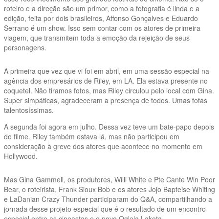
roteiro e a direção são um primor, como a fotografia é linda e a
edição, feita por dois brasileiros, Affonso Gonçalves e Eduardo
Serrano é um show. Isso sem contar com os atores de primeira
viagem, que transmitem toda a emoção da rejeição de seus
personagens.
A primeira que vez que vi foi em abril, em uma sessão especial na
agência dos empresários de Riley, em LA. Ela estava presente no
coquetel. Não tiramos fotos, mas Riley circulou pelo local com Gina.
Super simpáticas, agradeceram a presença de todos. Umas fofas
talentosíssimas.
A segunda foi agora em julho. Dessa vez teve um bate-papo depois
do filme. Riley também estava lá, mas não participou em
consideração à greve dos atores que acontece no momento em
Hollywood.
Mas Gina Gammell, os produtores, Willi White e Pte Cante Win Poor
Bear, o roteirista, Frank Sioux Bob e os atores Jojo Bapteise Whiting
e LaDanian Crazy Thunder participaram do Q&A, compartilhando a
jornada desse projeto especial que é o resultado de um encontro
especial entre as cineastas e o povo Oglala Lakota.