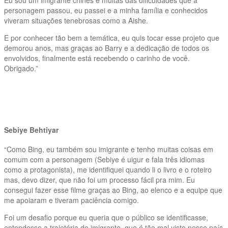
Eu sou um imigrante chinês e muitas das dificuldades que a
personagem passou, eu passei e a minha família e conhecidos
viveram situações tenebrosas como a Aishe.
E por conhecer tão bem a temática, eu quis tocar esse projeto que
demorou anos, mas graças ao Barry e a dedicação de todos os
envolvidos, finalmente está recebendo o carinho de você.
Obrigado.”
Sebiye Behtiyar
“Como Bing, eu também sou imigrante e tenho muitas coisas em
comum com a personagem (Sebiye é uigur e fala três idiomas
como a protagonista), me identifiquei quando li o livro e o roteiro
mas, devo dizer, que não foi um processo fácil pra mim. Eu
consegui fazer esse filme graças ao Bing, ao elenco e a equipe que
me apoiaram e tiveram paciência comigo.
Foi um desafio porque eu queria que o público se identificasse,
entendesse a trajetória do imigrante, que é tão mal visto nesse país