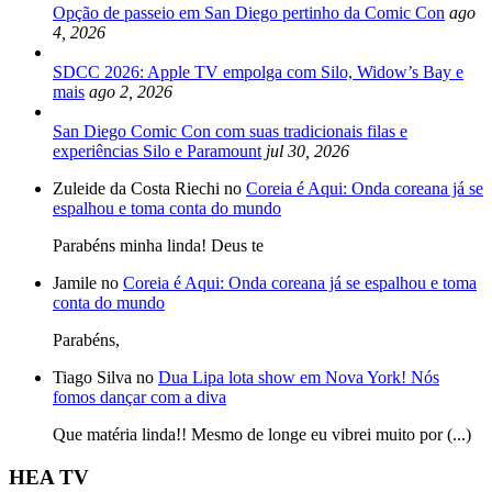
Opção de passeio em San Diego pertinho da Comic Con
ago
4, 2026
SDCC 2026: Apple TV empolga com Silo, Widow’s Bay e
mais
ago 2, 2026
San Diego Comic Con com suas tradicionais filas e
experiências Silo e Paramount
jul 30, 2026
Zuleide da Costa Riechi no
Coreia é Aqui: Onda coreana já se
espalhou e toma conta do mundo
Parabéns minha linda! Deus te
Jamile no
Coreia é Aqui: Onda coreana já se espalhou e toma
conta do mundo
Parabéns,
Tiago Silva no
Dua Lipa lota show em Nova York! Nós
fomos dançar com a diva
Que matéria linda!! Mesmo de longe eu vibrei muito por (...)
HEA TV