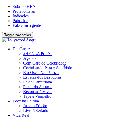
Sobre o HEA
Protagonistas
Indicados
Patrocine
Fale com a gente
Toggle navigation
Em Cartaz
#HEALA Por Aí
Agenda
Com Cara de Celebridade
Cozinhando Para o Seu Ídolo
E o Oscar Vai Para…
Estrelas dos Bastidores
Fã de Carteirinha
Puxando Assunto
Recordar é Viver
Tapete Vermelho
Foco na Leitura
Ju sem Edição
LivroXSeriado
Vida Real