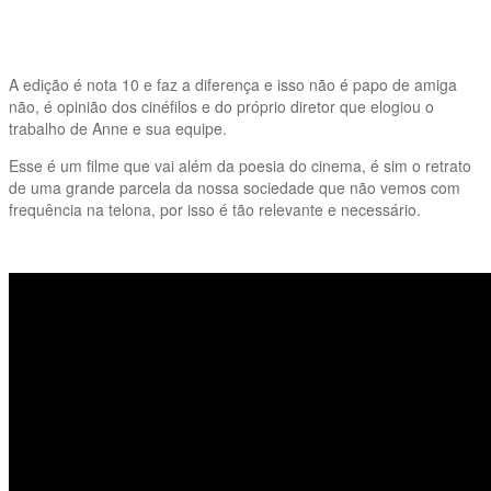
A edição é nota 10 e faz a diferença e isso não é papo de amiga
não, é opinião dos cinéfilos e do próprio diretor que elogiou o
trabalho de Anne e sua equipe.
Esse é um filme que vai além da poesia do cinema, é sim o retrato
de uma grande parcela da nossa sociedade que não vemos com
frequência na telona, por isso é tão relevante e necessário.