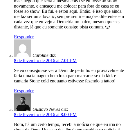
mãe alegou que seria a mesma coisa se eu fosse ao show
novamente, e ameaçou me colocar para fora de casa se eu
fosse ao show. Eu fui, e estou aqui. Então, é isso que ainda
me faz ser uma lovatic, sempre sentir emoções diferentes em
cada vez que eu vejo a Demetria no palco, mesmo que seja
distante, já que eu somente consigo pista comum. 🙂
Responder
Caroline
diz:
8 de fevereiro de 2016 at 7:01 PM
Se eu conseguisse ver a Demi de pertinho eu provavelmente
faria uma tatuagem bem loka para marcar esse dia kkk e
cantaria Stone cold enquanto estivesse fazendo a tattoo!
Responder
Gustavo Neves
diz:
8 de fevereiro de 2016 at 8:00 PM
Bom, há um certo tempo, recebi a notícia de que eu iria no
show da Demi Deusa,o detalhe é que recebi essa notícia 4