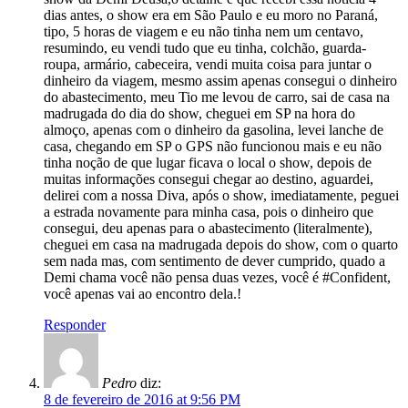
dias antes, o show era em São Paulo e eu moro no Paraná,
tipo, 5 horas de viagem e eu não tinha nem um centavo,
resumindo, eu vendi tudo que eu tinha, colchão, guarda-
roupa, armário, cabeceira, vendi muita coisa para juntar o
dinheiro da viagem, mesmo assim apenas consegui o dinheiro
do abastecimento, meu Tio me levou de carro, sai de casa na
madrugada do dia do show, cheguei em SP na hora do
almoço, apenas com o dinheiro da gasolina, levei lanche de
casa, chegando em SP o GPS não funcionou mais e eu não
tinha noção de que lugar ficava o local o show, depois de
muitas informações consegui chegar ao destino, aguardei,
delirei com a nossa Diva, após o show, imediatamente, peguei
a estrada novamente para minha casa, pois o dinheiro que
consegui, deu apenas para o abastecimento (literalmente),
cheguei em casa na madrugada depois do show, com o quarto
sem nada mas, com sentimento de dever cumprido, quado a
Demi chama você não pensa duas vezes, você é #Confident,
você apenas vai ao encontro dela.!
Responder
Pedro
diz:
8 de fevereiro de 2016 at 9:56 PM