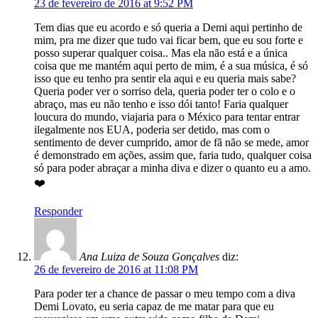
23 de fevereiro de 2016 at 9:52 PM
Tem dias que eu acordo e só queria a Demi aqui pertinho de
mim, pra me dizer que tudo vai ficar bem, que eu sou forte e
posso superar qualquer coisa.. Mas ela não está e a única
coisa que me mantém aqui perto de mim, é a sua música, é só
isso que eu tenho pra sentir ela aqui e eu queria mais sabe?
Queria poder ver o sorriso dela, queria poder ter o colo e o
abraço, mas eu não tenho e isso dói tanto! Faria qualquer
loucura do mundo, viajaria para o México para tentar entrar
ilegalmente nos EUA, poderia ser detido, mas com o
sentimento de dever cumprido, amor de fã não se mede, amor
é demonstrado em ações, assim que, faria tudo, qualquer coisa
só para poder abraçar a minha diva e dizer o quanto eu a amo.
❤️
Responder
Ana Luiza de Souza Gonçalves
diz:
26 de fevereiro de 2016 at 11:08 PM
Para poder ter a chance de passar o meu tempo com a diva
Demi Lovato, eu seria capaz de me matar para que eu