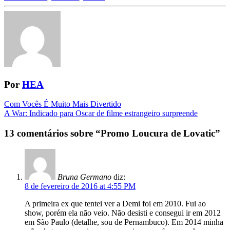
Por
HEA
Navegação
Com Vocês É Muito Mais Divertido
A War: Indicado para Oscar de filme estrangeiro surpreende
da
Postagem
13 comentários sobre “
Promo Loucura de Lovatic
”
Bruna Germano
diz:
8 de fevereiro de 2016 at 4:55 PM
A primeira ex que tentei ver a Demi foi em 2010. Fui ao
show, porém ela não veio. Não desisti e consegui ir em 2012
em São Paulo (detalhe, sou de Pernambuco). Em 2014 minha