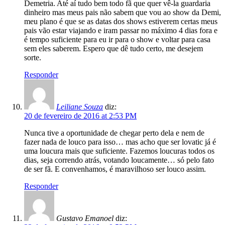
Demetria. Até aí tudo bem todo fã que quer vê-la guardaria
dinheiro mas meus pais não sabem que vou ao show da Demi,
meu plano é que se as datas dos shows estiverem certas meus
pais vão estar viajando e iram passar no máximo 4 dias fora e
é tempo suficiente para eu ir para o show e voltar para casa
sem eles saberem. Espero que dê tudo certo, me desejem
sorte.
Responder
Leiliane Souza
diz:
20 de fevereiro de 2016 at 2:53 PM
Nunca tive a oportunidade de chegar perto dela e nem de
fazer nada de louco para isso… mas acho que ser lovatic já é
uma loucura mais que suficiente. Fazemos loucuras todos os
dias, seja correndo atrás, votando loucamente… só pelo fato
de ser fã. E convenhamos, é maravilhoso ser louco assim.
Responder
Gustavo Emanoel
diz: