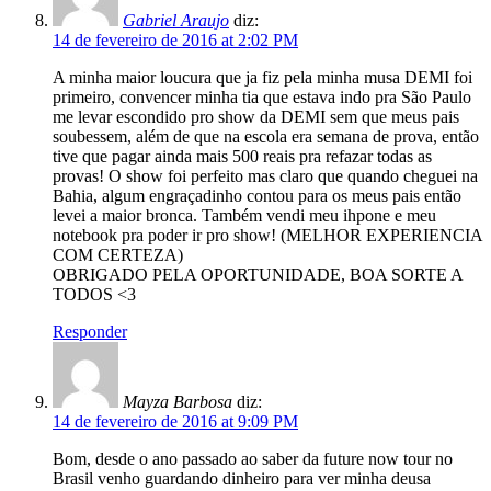
Gabriel Araujo
diz:
14 de fevereiro de 2016 at 2:02 PM
A minha maior loucura que ja fiz pela minha musa DEMI foi
primeiro, convencer minha tia que estava indo pra São Paulo
me levar escondido pro show da DEMI sem que meus pais
soubessem, além de que na escola era semana de prova, então
tive que pagar ainda mais 500 reais pra refazar todas as
provas! O show foi perfeito mas claro que quando cheguei na
Bahia, algum engraçadinho contou para os meus pais então
levei a maior bronca. Também vendi meu ihpone e meu
notebook pra poder ir pro show! (MELHOR EXPERIENCIA
COM CERTEZA)
OBRIGADO PELA OPORTUNIDADE, BOA SORTE A
TODOS <3
Responder
Mayza Barbosa
diz:
14 de fevereiro de 2016 at 9:09 PM
Bom, desde o ano passado ao saber da future now tour no
Brasil venho guardando dinheiro para ver minha deusa