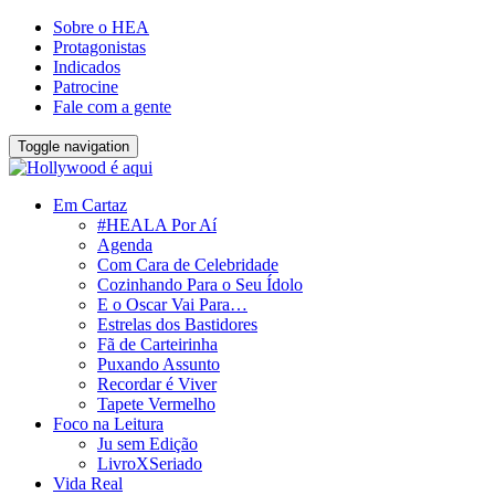
Sobre o HEA
Protagonistas
Indicados
Patrocine
Fale com a gente
Toggle navigation
Em Cartaz
#HEALA Por Aí
Agenda
Com Cara de Celebridade
Cozinhando Para o Seu Ídolo
E o Oscar Vai Para…
Estrelas dos Bastidores
Fã de Carteirinha
Puxando Assunto
Recordar é Viver
Tapete Vermelho
Foco na Leitura
Ju sem Edição
LivroXSeriado
Vida Real