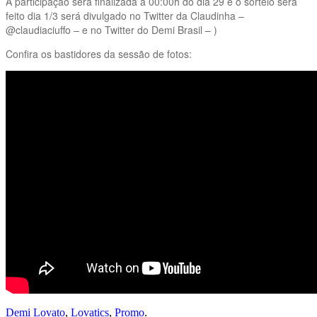
A participação será finalizada à 00:00h do dia 29 e o sorteio será
feito dia 1/3 será divulgado no Twitter da Claudinha –
@claudiaciuffo – e no Twitter do Demi Brasil – )
Confira os bastidores da sessão de fotos:
Demi Lovato
,
Lovatics
,
Promo
.