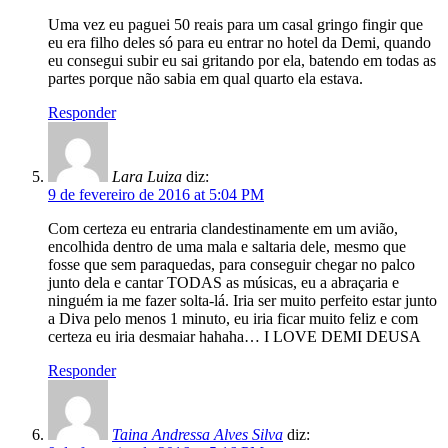
Uma vez eu paguei 50 reais para um casal gringo fingir que
eu era filho deles só para eu entrar no hotel da Demi, quando
eu consegui subir eu sai gritando por ela, batendo em todas as
partes porque não sabia em qual quarto ela estava.
Responder
Lara Luiza
diz:
9 de fevereiro de 2016 at 5:04 PM
Com certeza eu entraria clandestinamente em um avião,
encolhida dentro de uma mala e saltaria dele, mesmo que
fosse que sem paraquedas, para conseguir chegar no palco
junto dela e cantar TODAS as músicas, eu a abraçaria e
ninguém ia me fazer solta-lá. Iria ser muito perfeito estar junto
a Diva pelo menos 1 minuto, eu iria ficar muito feliz e com
certeza eu iria desmaiar hahaha… I LOVE DEMI DEUSA
Responder
Taina Andressa Alves Silva
diz: