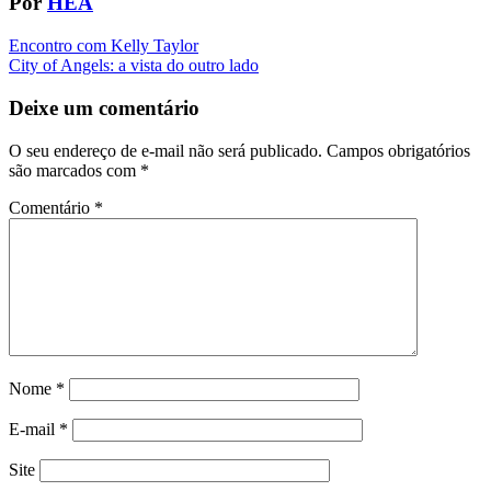
Por
HEA
Navegação
Encontro com Kelly Taylor
City of Angels: a vista do outro lado
da
Postagem
Deixe um comentário
O seu endereço de e-mail não será publicado.
Campos obrigatórios
são marcados com
*
Comentário
*
Nome
*
E-mail
*
Site