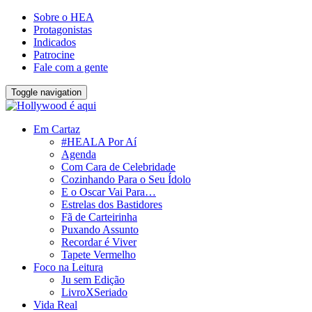
Sobre o HEA
Protagonistas
Indicados
Patrocine
Fale com a gente
Toggle navigation
Em Cartaz
#HEALA Por Aí
Agenda
Com Cara de Celebridade
Cozinhando Para o Seu Ídolo
E o Oscar Vai Para…
Estrelas dos Bastidores
Fã de Carteirinha
Puxando Assunto
Recordar é Viver
Tapete Vermelho
Foco na Leitura
Ju sem Edição
LivroXSeriado
Vida Real