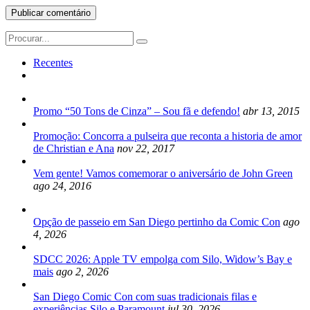
Search
for:
Recentes
Promo “50 Tons de Cinza” – Sou fã e defendo!
abr 13, 2015
Promoção: Concorra a pulseira que reconta a historia de amor
de Christian e Ana
nov 22, 2017
Vem gente! Vamos comemorar o aniversário de John Green
ago 24, 2016
Opção de passeio em San Diego pertinho da Comic Con
ago
4, 2026
SDCC 2026: Apple TV empolga com Silo, Widow’s Bay e
mais
ago 2, 2026
San Diego Comic Con com suas tradicionais filas e
experiências Silo e Paramount
jul 30, 2026