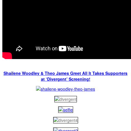
Shailene Woodley & Theo James Greet All It Takes Supporters
at ‘Divergent’ Screening!