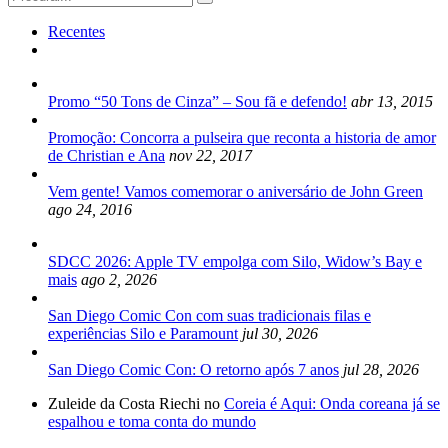
for:
Recentes
Promo “50 Tons de Cinza” – Sou fã e defendo!
abr 13, 2015
Promoção: Concorra a pulseira que reconta a historia de amor
de Christian e Ana
nov 22, 2017
Vem gente! Vamos comemorar o aniversário de John Green
ago 24, 2016
SDCC 2026: Apple TV empolga com Silo, Widow’s Bay e
mais
ago 2, 2026
San Diego Comic Con com suas tradicionais filas e
experiências Silo e Paramount
jul 30, 2026
San Diego Comic Con: O retorno após 7 anos
jul 28, 2026
Zuleide da Costa Riechi no
Coreia é Aqui: Onda coreana já se
espalhou e toma conta do mundo