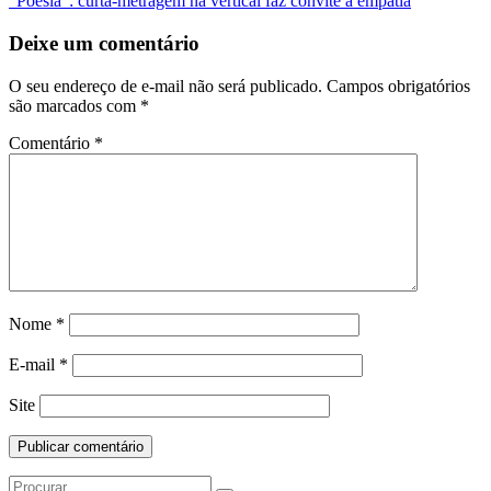
“Poesia”: curta-metragem na vertical faz convite à empatia
Postagem
Deixe um comentário
O seu endereço de e-mail não será publicado.
Campos obrigatórios
são marcados com
*
Comentário
*
Nome
*
E-mail
*
Site
Search