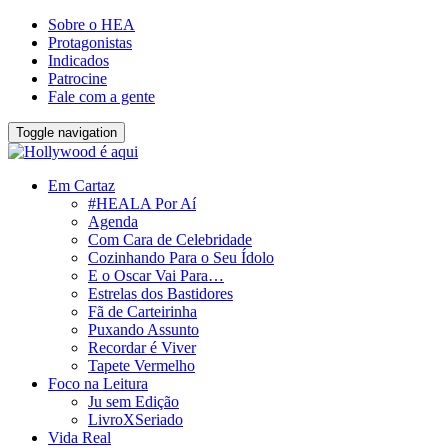
Sobre o HEA
Protagonistas
Indicados
Patrocine
Fale com a gente
Toggle navigation
Em Cartaz
#HEALA Por Aí
Agenda
Com Cara de Celebridade
Cozinhando Para o Seu Ídolo
E o Oscar Vai Para…
Estrelas dos Bastidores
Fã de Carteirinha
Puxando Assunto
Recordar é Viver
Tapete Vermelho
Foco na Leitura
Ju sem Edição
LivroXSeriado
Vida Real