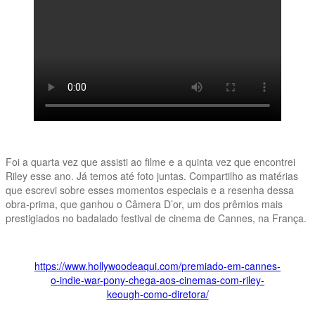
Foi a quarta vez que assisti ao filme e a quinta vez que encontrei
Riley esse ano. Já temos até foto juntas. Compartilho as matérias
que escrevi sobre esses momentos especiais e a resenha dessa
obra-prima, que ganhou o Câmera D’or, um dos prêmios mais
prestigiados no badalado festival de cinema de Cannes, na França.
https://www.hollywoodeaqui.com/premiado-em-cannes-
o-indie-war-pony-chega-aos-cinemas-com-riley-
keough-como-diretora/