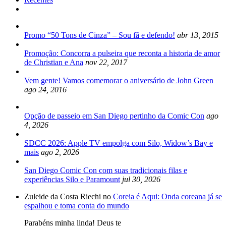
Promo “50 Tons de Cinza” – Sou fã e defendo!
abr 13, 2015
Promoção: Concorra a pulseira que reconta a historia de amor
de Christian e Ana
nov 22, 2017
Vem gente! Vamos comemorar o aniversário de John Green
ago 24, 2016
Opção de passeio em San Diego pertinho da Comic Con
ago
4, 2026
SDCC 2026: Apple TV empolga com Silo, Widow’s Bay e
mais
ago 2, 2026
San Diego Comic Con com suas tradicionais filas e
experiências Silo e Paramount
jul 30, 2026
Zuleide da Costa Riechi no
Coreia é Aqui: Onda coreana já se
espalhou e toma conta do mundo
Parabéns minha linda! Deus te