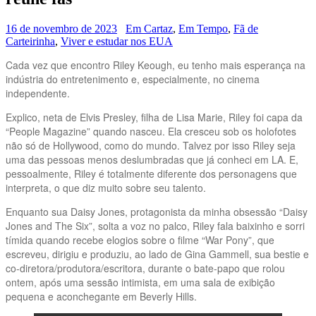
16 de novembro de 2023
Em Cartaz
,
Em Tempo
,
Fã de
Carteirinha
,
Viver e estudar nos EUA
Cada vez que encontro Riley Keough, eu tenho mais esperança na
indústria do entretenimento e, especialmente, no cinema
independente.
Explico, neta de Elvis Presley, filha de Lisa Marie, Riley foi capa da
“People Magazine” quando nasceu. Ela cresceu sob os holofotes
não só de Hollywood, como do mundo. Talvez por isso Riley seja
uma das pessoas menos deslumbradas que já conheci em LA. E,
pessoalmente, Riley é totalmente diferente dos personagens que
interpreta, o que diz muito sobre seu talento.
Enquanto sua Daisy Jones, protagonista da minha obsessão “Daisy
Jones and The Six”, solta a voz no palco, Riley fala baixinho e sorri
tímida quando recebe elogios sobre o filme “War Pony”, que
escreveu, dirigiu e produziu, ao lado de Gina Gammell, sua bestie e
co-diretora/produtora/escritora, durante o bate-papo que rolou
ontem, após uma sessão intimista, em uma sala de exibição
pequena e aconchegante em Beverly Hills.