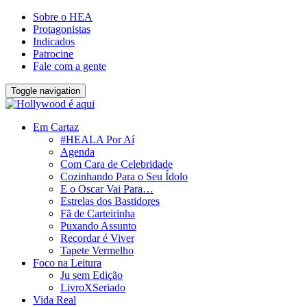
Sobre o HEA
Protagonistas
Indicados
Patrocine
Fale com a gente
Toggle navigation
Em Cartaz
#HEALA Por Aí
Agenda
Com Cara de Celebridade
Cozinhando Para o Seu Ídolo
E o Oscar Vai Para…
Estrelas dos Bastidores
Fã de Carteirinha
Puxando Assunto
Recordar é Viver
Tapete Vermelho
Foco na Leitura
Ju sem Edição
LivroXSeriado
Vida Real