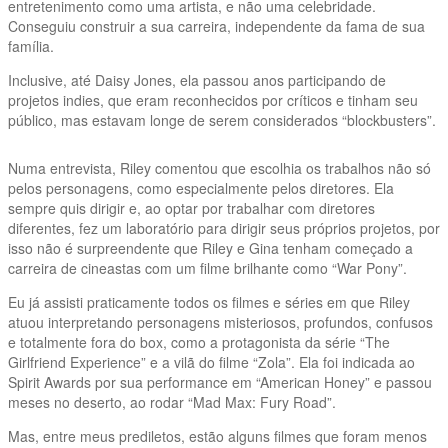
entretenimento como uma artista, e não uma celebridade.
Conseguiu construir a sua carreira, independente da fama de sua
família.
Inclusive, até Daisy Jones, ela passou anos participando de
projetos indies, que eram reconhecidos por críticos e tinham seu
público, mas estavam longe de serem considerados “blockbusters”.
Numa entrevista, Riley comentou que escolhia os trabalhos não só
pelos personagens, como especialmente pelos diretores. Ela
sempre quis dirigir e, ao optar por trabalhar com diretores
diferentes, fez um laboratório para dirigir seus próprios projetos, por
isso não é surpreendente que Riley e Gina tenham começado a
carreira de cineastas com um filme brilhante como “War Pony”.
Eu já assisti praticamente todos os filmes e séries em que Riley
atuou interpretando personagens misteriosos, profundos, confusos
e totalmente fora do box, como a protagonista da série “The
Girlfriend Experience” e a vilã do filme “Zola”. Ela foi indicada ao
Spirit Awards por sua performance em “American Honey” e passou
meses no deserto, ao rodar “Mad Max: Fury Road”.
Mas, entre meus prediletos, estão alguns filmes que foram menos