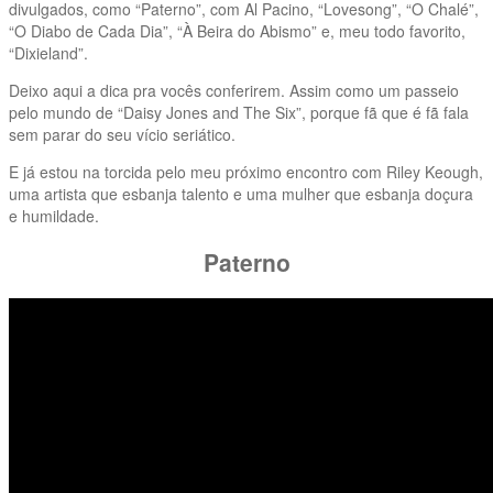
divulgados, como “Paterno”, com Al Pacino, “Lovesong”, “O Chalé”,
“O Diabo de Cada Dia”, “À Beira do Abismo” e, meu todo favorito,
“Dixieland”.
Deixo aqui a dica pra vocês conferirem. Assim como um passeio
pelo mundo de “Daisy Jones and The Six”, porque fã que é fã fala
sem parar do seu vício seriático.
E já estou na torcida pelo meu próximo encontro com Riley Keough,
uma artista que esbanja talento e uma mulher que esbanja doçura
e humildade.
Paterno