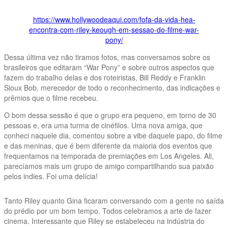
https://www.hollywoodeaqui.com/fofa-da-vida-hea-
encontra-com-riley-keough-em-sessao-do-filme-war-
pony/
Dessa última vez não tiramos fotos, mas conversamos sobre os
brasileiros que editaram “War Pony” e sobre outros aspectos que
fazem do trabalho delas e dos roteiristas, Bill Reddy e Franklin
Sioux Bob, merecedor de todo o reconhecimento, das indicações e
prêmios que o filme recebeu.
O bom dessa sessão é que o grupo era pequeno, em torno de 30
pessoas e, era uma turma de cinéfilos. Uma nova amiga, que
conheci naquele dia, comentou sobre a vibe daquele papo, do filme
e das meninas, que é bem diferente da maioria dos eventos que
frequentamos na temporada de premiações em Los Angeles. Ali,
parecíamos mais um grupo de amigo compartilhando sua paixão
pelos indies. Foi uma delícia!
Tanto Riley quanto Gina ficaram conversando com a gente no saída
do prédio por um bom tempo. Todos celebramos a arte de fazer
cinema. Interessante que Riley se estabeleceu na indústria do