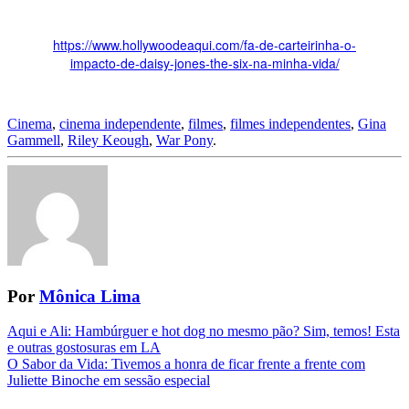
https://www.hollywoodeaqui.com/fa-de-carteirinha-o-
impacto-de-daisy-jones-the-six-na-minha-vida/
Cinema
,
cinema independente
,
filmes
,
filmes independentes
,
Gina
Gammell
,
Riley Keough
,
War Pony
.
Por
Mônica Lima
Navegação
Aqui e Ali: Hambúrguer e hot dog no mesmo pão? Sim, temos! Esta
e outras gostosuras em LA
da
O Sabor da Vida: Tivemos a honra de ficar frente a frente com
Postagem
Juliette Binoche em sessão especial