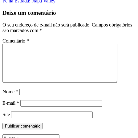
Pé na Estrada: Napa Valley
da
Postagem
Deixe um comentário
O seu endereço de e-mail não será publicado.
Campos obrigatórios
são marcados com
*
Comentário
*
Nome
*
E-mail
*
Site
Search