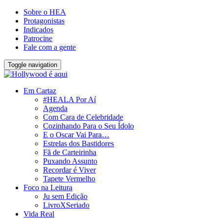
Sobre o HEA
Protagonistas
Indicados
Patrocine
Fale com a gente
Toggle navigation
Em Cartaz
#HEALA Por Aí
Agenda
Com Cara de Celebridade
Cozinhando Para o Seu Ídolo
E o Oscar Vai Para…
Estrelas dos Bastidores
Fã de Carteirinha
Puxando Assunto
Recordar é Viver
Tapete Vermelho
Foco na Leitura
Ju sem Edição
LivroXSeriado
Vida Real