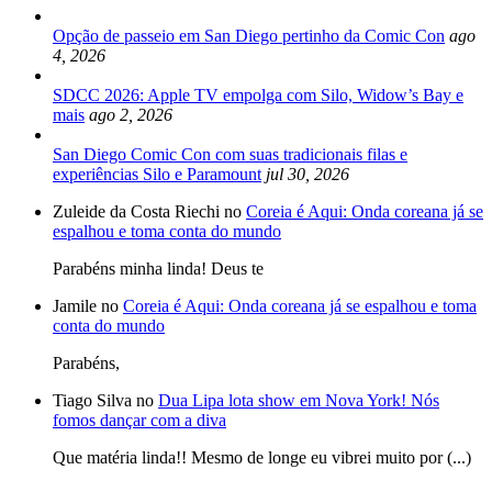
Opção de passeio em San Diego pertinho da Comic Con
ago
4, 2026
SDCC 2026: Apple TV empolga com Silo, Widow’s Bay e
mais
ago 2, 2026
San Diego Comic Con com suas tradicionais filas e
experiências Silo e Paramount
jul 30, 2026
Zuleide da Costa Riechi no
Coreia é Aqui: Onda coreana já se
espalhou e toma conta do mundo
Parabéns minha linda! Deus te
Jamile no
Coreia é Aqui: Onda coreana já se espalhou e toma
conta do mundo
Parabéns,
Tiago Silva no
Dua Lipa lota show em Nova York! Nós
fomos dançar com a diva
Que matéria linda!! Mesmo de longe eu vibrei muito por (...)