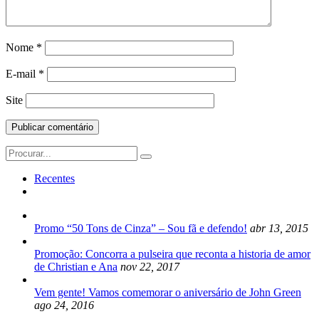
Nome
*
E-mail
*
Site
Search
for:
Recentes
Promo “50 Tons de Cinza” – Sou fã e defendo!
abr 13, 2015
Promoção: Concorra a pulseira que reconta a historia de amor
de Christian e Ana
nov 22, 2017
Vem gente! Vamos comemorar o aniversário de John Green
ago 24, 2016