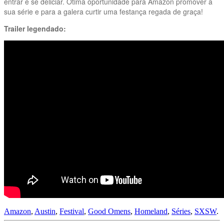
entrar e se deliciar. Ótima oportunidade para Amazon promover a
sua série e para a galera curtir uma festança regada de graça!
Trailer legendado:
Amazon
,
Austin
,
Festival
,
Good Omens
,
Homeland
,
Séries
,
SXSW
.