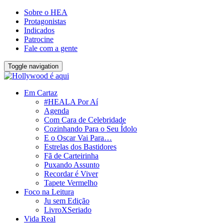
Sobre o HEA
Protagonistas
Indicados
Patrocine
Fale com a gente
Toggle navigation
Em Cartaz
#HEALA Por Aí
Agenda
Com Cara de Celebridade
Cozinhando Para o Seu Ídolo
E o Oscar Vai Para…
Estrelas dos Bastidores
Fã de Carteirinha
Puxando Assunto
Recordar é Viver
Tapete Vermelho
Foco na Leitura
Ju sem Edição
LivroXSeriado
Vida Real