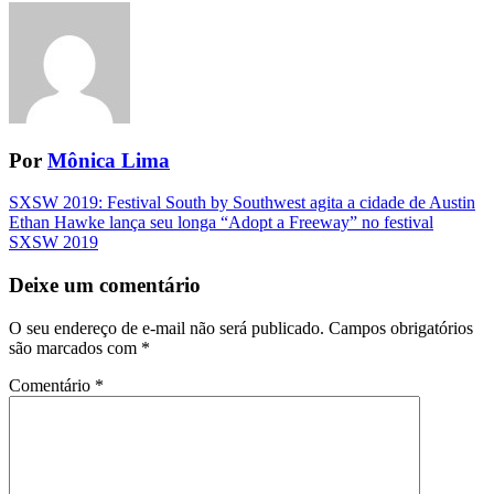
Por
Mônica Lima
Navegação
SXSW 2019: Festival South by Southwest agita a cidade de Austin
Ethan Hawke lança seu longa “Adopt a Freeway” no festival
da
SXSW 2019
Postagem
Deixe um comentário
O seu endereço de e-mail não será publicado.
Campos obrigatórios
são marcados com
*
Comentário
*