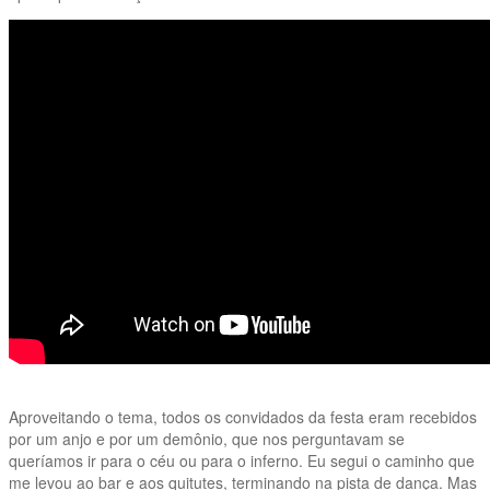
Aproveitando o tema, todos os convidados da festa eram recebidos
por um anjo e por um demônio, que nos perguntavam se
queríamos ir para o céu ou para o inferno. Eu segui o caminho que
me levou ao bar e aos quitutes, terminando na pista de dança. Mas