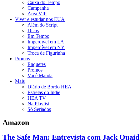
Caixa do Tempo
Campanha
Área VIP
Viver e estudar nos EUA
Além do Script
Dicas
Em Tempo
Imperdível em LA
Imperdível em NY
Troca de Figurinha
Promos
Enquetes
Promos
Você Manda
Mais
Diário de Bordo HEA
Estrelas do Indie
HEA TV
Na Playlist
Só Seriados
Amazon
The Safe Man: Entrevista com Jack Quaid 