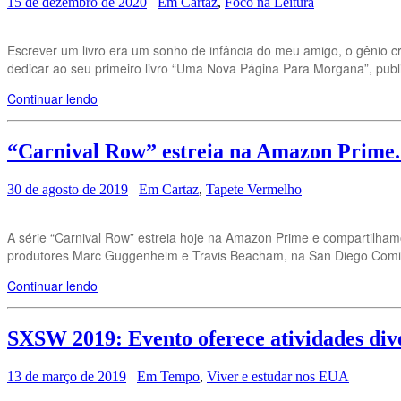
15 de dezembro de 2020
Em Cartaz
,
Foco na Leitura
Escrever um livro era um sonho de infância do meu amigo, o gênio cri
dedicar ao seu primeiro livro “Uma Nova Página Para Morgana”, pub
Continuar lendo
“Carnival Row” estreia na Amazon Prime. 
30 de agosto de 2019
Em Cartaz
,
Tapete Vermelho
A série “Carnival Row” estreia hoje na Amazon Prime e compartilha
produtores Marc Guggenheim e Travis Beacham, na San Diego Comic 
Continuar lendo
SXSW 2019: Evento oferece atividades diver
13 de março de 2019
Em Tempo
,
Viver e estudar nos EUA