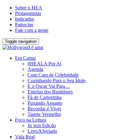
Sobre o HEA
Protagonistas
Indicados
Patrocine
Fale com a gente
Toggle navigation
Em Cartaz
#HEALA Por Aí
Agenda
Com Cara de Celebridade
Cozinhando Para o Seu Ídolo
E o Oscar Vai Para…
Estrelas dos Bastidores
Fã de Carteirinha
Puxando Assunto
Recordar é Viver
Tapete Vermelho
Foco na Leitura
Ju sem Edição
LivroXSeriado
Vida Real