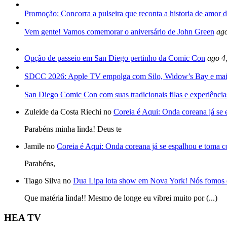
Promoção: Concorra a pulseira que reconta a historia de amor d
Vem gente! Vamos comemorar o aniversário de John Green
ago
Opção de passeio em San Diego pertinho da Comic Con
ago 4
SDCC 2026: Apple TV empolga com Silo, Widow’s Bay e mai
San Diego Comic Con com suas tradicionais filas e experiência
Zuleide da Costa Riechi no
Coreia é Aqui: Onda coreana já se
Parabéns minha linda! Deus te
Jamile no
Coreia é Aqui: Onda coreana já se espalhou e toma 
Parabéns,
Tiago Silva no
Dua Lipa lota show em Nova York! Nós fomos 
Que matéria linda!! Mesmo de longe eu vibrei muito por (...)
HEA TV