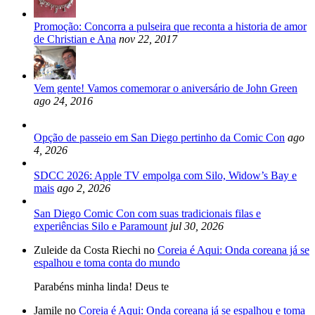
Promoção: Concorra a pulseira que reconta a historia de amor
de Christian e Ana
nov 22, 2017
Vem gente! Vamos comemorar o aniversário de John Green
ago 24, 2016
Opção de passeio em San Diego pertinho da Comic Con
ago
4, 2026
SDCC 2026: Apple TV empolga com Silo, Widow’s Bay e
mais
ago 2, 2026
San Diego Comic Con com suas tradicionais filas e
experiências Silo e Paramount
jul 30, 2026
Zuleide da Costa Riechi no
Coreia é Aqui: Onda coreana já se
espalhou e toma conta do mundo
Parabéns minha linda! Deus te
Jamile no
Coreia é Aqui: Onda coreana já se espalhou e toma