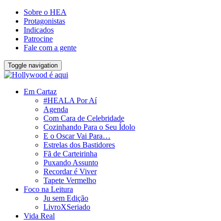
Sobre o HEA
Protagonistas
Indicados
Patrocine
Fale com a gente
Toggle navigation
Em Cartaz
#HEALA Por Aí
Agenda
Com Cara de Celebridade
Cozinhando Para o Seu Ídolo
E o Oscar Vai Para…
Estrelas dos Bastidores
Fã de Carteirinha
Puxando Assunto
Recordar é Viver
Tapete Vermelho
Foco na Leitura
Ju sem Edição
LivroXSeriado
Vida Real