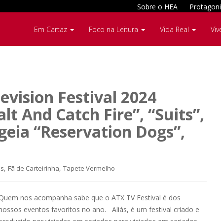
Sobre o HEA
Protagoni
Em Cartaz
Foco na Leitura
Vida Real
Viv
evision Festival 2024
lt And Catch Fire”, “Suits”,
eia “Reservation Dogs”,
,
,
as
Fã de Carteirinha
Tapete Vermelho
Quem nos acompanha sabe que o ATX TV Festival é dos
nossos eventos favoritos no ano. Aliás, é um festival criado e