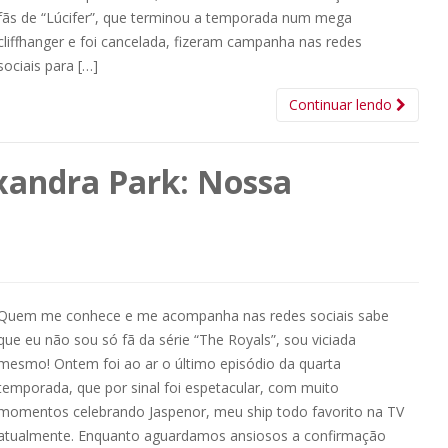
fãs de “Lúcifer”, que terminou a temporada num mega
cliffhanger e foi cancelada, fizeram campanha nas redes
sociais para […]
Continuar lendo
exandra Park: Nossa
Quem me conhece e me acompanha nas redes sociais sabe
que eu não sou só fã da série “The Royals”, sou viciada
mesmo! Ontem foi ao ar o último episódio da quarta
temporada, que por sinal foi espetacular, com muito
momentos celebrando Jaspenor, meu ship todo favorito na TV
atualmente. Enquanto aguardamos ansiosos a confirmação