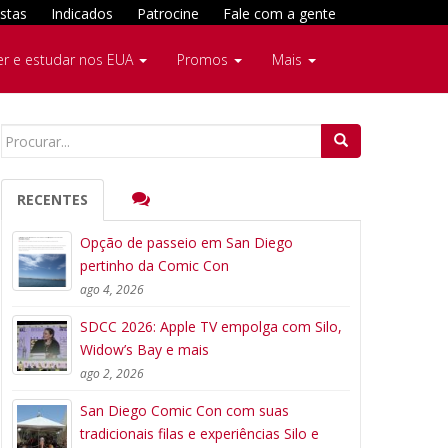
stas
Indicados
Patrocine
Fale com a gente
er e estudar nos EUA
Promos
Mais
Search
for:
RECENTES
Opção de passeio em San Diego
pertinho da Comic Con
ago 4, 2026
SDCC 2026: Apple TV empolga com Silo,
Widow’s Bay e mais
ago 2, 2026
San Diego Comic Con com suas
tradicionais filas e experiências Silo e