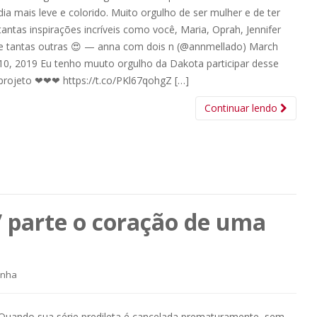
dia mais leve e colorido. Muito orgulho de ser mulher e de ter
tantas inspirações incríveis como você, Maria, Oprah, Jennifer
e tantas outras 😍 — anna com dois n (@annmellado) March
10, 2019 Eu tenho muuto orgulho da Dakota participar desse
projeto ❤❤❤ https://t.co/PKl67qohgZ […]
Continuar lendo
” parte o coração de uma
inha
Quando sua série predileta é cancelada prematuramente, sem