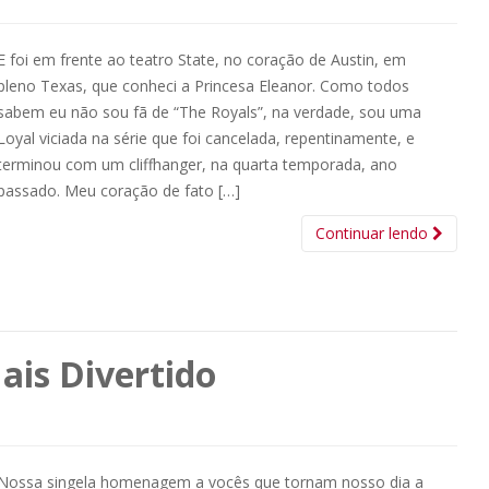
E foi em frente ao teatro State, no coração de Austin, em
pleno Texas, que conheci a Princesa Eleanor. Como todos
sabem eu não sou fã de “The Royals”, na verdade, sou uma
Loyal viciada na série que foi cancelada, repentinamente, e
terminou com um cliffhanger, na quarta temporada, ano
passado. Meu coração de fato […]
Continuar lendo
is Divertido
Nossa singela homenagem a vocês que tornam nosso dia a