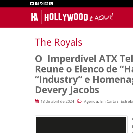
The Royals
O Imperdível ATX Tel
Reune o Elenco de “Ha
“Industry” e Homenag
Devery Jacobs
,
,
18 de abril de 2024
Agenda
Em Cartaz
Estrel