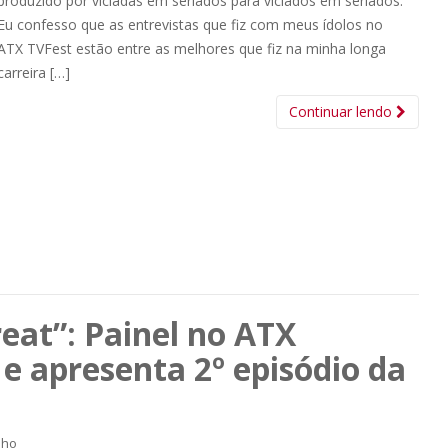
produzido por viciadas em seriados para viciados em seriados.
Eu confesso que as entrevistas que fiz com meus ídolos no
ATX TVFest estão entre as melhores que fiz na minha longa
carreira […]
Continuar lendo
eat”: Painel no ATX
 e apresenta 2º episódio da
lho