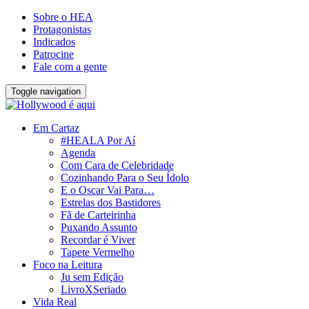
Sobre o HEA
Protagonistas
Indicados
Patrocine
Fale com a gente
Toggle navigation
Em Cartaz
#HEALA Por Aí
Agenda
Com Cara de Celebridade
Cozinhando Para o Seu Ídolo
E o Oscar Vai Para…
Estrelas dos Bastidores
Fã de Carteirinha
Puxando Assunto
Recordar é Viver
Tapete Vermelho
Foco na Leitura
Ju sem Edição
LivroXSeriado
Vida Real