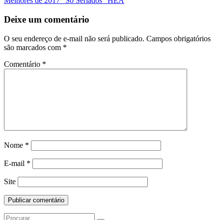
Melhores de 2017 “Só Seriados” HEA
da
Postagem
Deixe um comentário
O seu endereço de e-mail não será publicado.
Campos obrigatórios
são marcados com
*
Comentário
*
Nome
*
E-mail
*
Site
Search