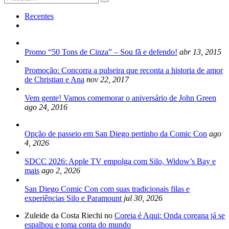
for:
Recentes
Promo “50 Tons de Cinza” – Sou fã e defendo!
abr 13, 2015
Promoção: Concorra a pulseira que reconta a historia de amor
de Christian e Ana
nov 22, 2017
Vem gente! Vamos comemorar o aniversário de John Green
ago 24, 2016
Opção de passeio em San Diego pertinho da Comic Con
ago
4, 2026
SDCC 2026: Apple TV empolga com Silo, Widow’s Bay e
mais
ago 2, 2026
San Diego Comic Con com suas tradicionais filas e
experiências Silo e Paramount
jul 30, 2026
Zuleide da Costa Riechi no
Coreia é Aqui: Onda coreana já se
espalhou e toma conta do mundo