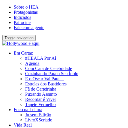
Sobre o HEA
Protagonistas
Indicados
Patrocine
Fale com a gente
Toggle navigation
Em Cartaz
#HEALA Por Aí
Agenda
Com Cara de Celebridade
Cozinhando Para o Seu Ídolo
E o Oscar Vai Para…
Estrelas dos Bastidores
Fã de Carteirinha
Puxando Assunto
Recordar é Viver
Tapete Vermelho
Foco na Leitura
Ju sem Edição
LivroXSeriado
Vida Real