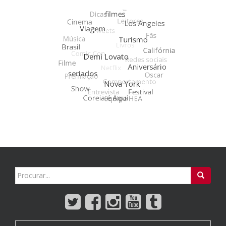
Search
for: