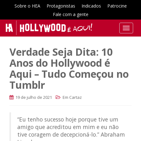
Sobre o HEA
Protagonistas
Indicados
Patrocine
Fale com a gente
T
o
g
Verdade Seja Dita: 10
g
l
Anos do Hollywood é
e
Aqui – Tudo Começou no
n
a
Tumblr
v
i
19 de julho de 2021
Em Cartaz
g
a
t
“Eu tenho sucesso hoje porque tive um
i
amigo que acreditou em mim e eu não
o
tive coragem de decepcioná-lo.” Abraham
n