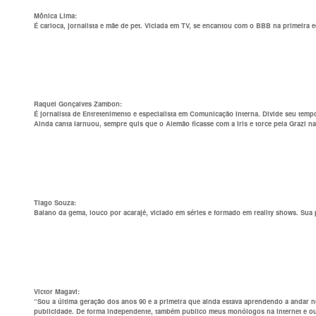
Mônica Lima:
É carioca, jornalista e mãe de pet. Viciada em TV, se encantou com o BBB na primeira e
Raquel Gonçalves Zambon:
É jornalista de Entretenimento e especialista em Comunicação Interna. Divide seu tempo l
Ainda canta Iarnuou, sempre quis que o Alemão ficasse com a Iris e torce pela Grazi na
Tiago Souza
:
Baiano da gema, louco por acarajé, viciado em séries e formado em reality shows. Sua p
Victor Magavi
:
“Sou a última geração dos anos 90 e a primeira que ainda estava aprendendo a andar no
publicidade. De forma independente, também publico meus monólogos na internet e outr