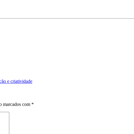
ão e criatividade
ão marcados com
*