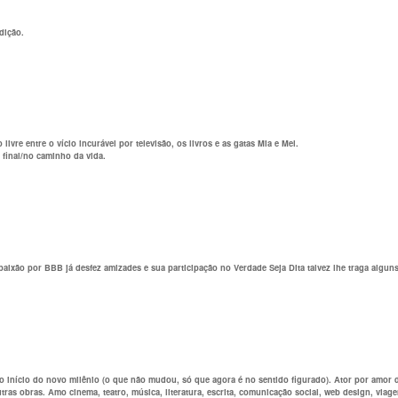
dição.
ivre entre o vício incurável por televisão, os livros e as gatas Mia e Mel.
 final/no caminho da vida.
aixão por BBB já desfez amizades e sua participação no Verdade Seja Dita talvez lhe traga alguns
 início do novo milênio (o que não mudou, só que agora é no sentido figurado). Ator por amor des
as obras. Amo cinema, teatro, música, literatura, escrita, comunicação social, web design, viag