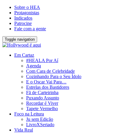
Sobre o HEA
Protagonistas
Indicados
Patrocine
Fale com a gente
Toggle navigation
Em Cartaz
#HEALA Por Aí
Agenda
Com Cara de Celebridade
Cozinhando Para o Seu Ídolo
E o Oscar Vai Para…
Estrelas dos Bastidores
Fã de Carteirinha
Puxando Assunto
Recordar é Viver
Tapete Vermelho
Foco na Leitura
Ju sem Edição
LivroXSeriado
Vida Real