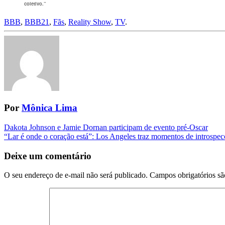
coletivo.”
BBB
,
BBB21
,
Fãs
,
Reality Show
,
TV
.
Por
Mônica Lima
Navegação
Dakota Johnson e Jamie Dornan participam de evento pré-Oscar
“Lar é onde o coração está”: Los Angeles traz momentos de introspecç
da
Postagem
Deixe um comentário
O seu endereço de e-mail não será publicado.
Campos obrigatórios s