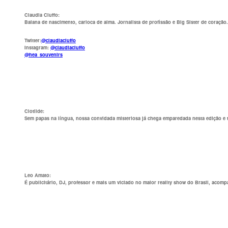
Claudia Ciuffo
:
Baiana de nascimento, carioca de alma. Jornalista de profissão e Big Sister de coraçã
Twitter:
@claudiaciuffo
Instagram:
@claudiaciuffo
@hea_souvenirs
Clotilde
:
Sem papas na língua, nossa convidada misteriosa já chega emparedada nesta edição e 
Leo Amato
:
É publicitário, DJ, professor e mais um viciado no maior reality show do Brasil, acom