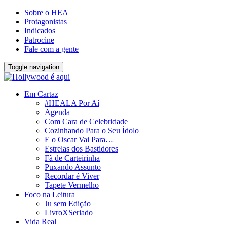
Sobre o HEA
Protagonistas
Indicados
Patrocine
Fale com a gente
Toggle navigation
Em Cartaz
#HEALA Por Aí
Agenda
Com Cara de Celebridade
Cozinhando Para o Seu Ídolo
E o Oscar Vai Para…
Estrelas dos Bastidores
Fã de Carteirinha
Puxando Assunto
Recordar é Viver
Tapete Vermelho
Foco na Leitura
Ju sem Edição
LivroXSeriado
Vida Real