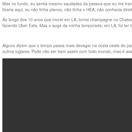
Mas no fundo, eu sentia mesmo saudades da pessoa que eu me trans
ficaria aqui, eu não tinha planos, não tinha o HEA, não conhecia dire
Ao longo dos 10 anos que morei em LA, tomei champagne no Chateau 
fazendo Uber Eats. Mas o auge da minha temporada, em LA, foi ter 
Alguns dizem que o tempo passa mais devagar na costa oeste do pa
outros lugares. Pode não ser bem assim com todo mundo, mas é as