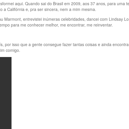
formei aqui. Quando sai do Brasil em 2009, aos 37 anos, para uma t
ito a Califórnia e, pra ser sincera, nem a mim mesma.
Marmont, entrevistei inúmeras celebridades, dancei com Lindsay Loh
tempo para me conhecer melhor, me encontrar, me reinventar.
ís, por isso que a gente consegue fazer tantas coisas e ainda enco
sim comigo.