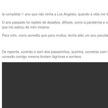
Ia completar 1 ano que não vinha a Los Angeles, quando a vida me 
O ano passado foi repleto de desafios, difíceis, como a pandemia
que me salvou de mim mesma.
Para mim, como acredito que para muitos, tenha sido um ano peculia
De repente, ouvindo o som dos passarinhos, sozinha, converso com 
conexão comigo mesma brotam lágrimas e sorrisos.