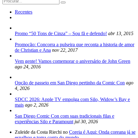
Search
for:
Recentes
Promo “50 Tons de Cinza” – Sou fã e defendo!
abr 13, 2015
Promoção: Concorra a pulseira que reconta a historia de amor
de Christian e Ana
nov 22, 2017
Vem gente! Vamos comemorar o aniversário de John Green
ago 24, 2016
Opção de passeio em San Diego pertinho da Comic Con
ago
4, 2026
SDCC 2026: Apple TV empolga com Silo, Widow’s Bay e
mais
ago 2, 2026
San Diego Comic Con com suas tradicionais filas e
experiências Silo e Paramount
jul 30, 2026
Zuleide da Costa Riechi no
Coreia é Aqui: Onda coreana já se
espalhou e toma conta do mundo