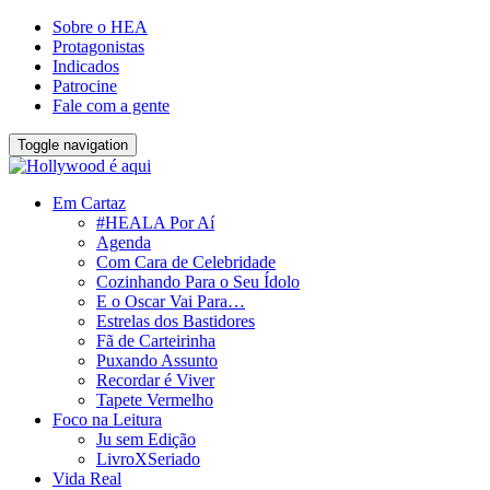
Sobre o HEA
Protagonistas
Indicados
Patrocine
Fale com a gente
Toggle navigation
Em Cartaz
#HEALA Por Aí
Agenda
Com Cara de Celebridade
Cozinhando Para o Seu Ídolo
E o Oscar Vai Para…
Estrelas dos Bastidores
Fã de Carteirinha
Puxando Assunto
Recordar é Viver
Tapete Vermelho
Foco na Leitura
Ju sem Edição
LivroXSeriado
Vida Real