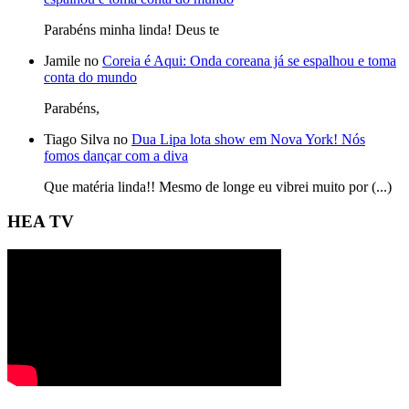
Parabéns minha linda! Deus te
Jamile no
Coreia é Aqui: Onda coreana já se espalhou e toma
conta do mundo
Parabéns,
Tiago Silva no
Dua Lipa lota show em Nova York! Nós
fomos dançar com a diva
Que matéria linda!! Mesmo de longe eu vibrei muito por (...)
HEA TV