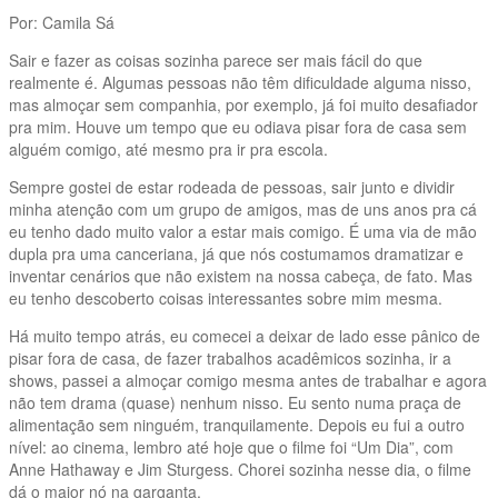
Por: Camila Sá
Sair e fazer as coisas sozinha parece ser mais fácil do que
realmente é. Algumas pessoas não têm dificuldade alguma nisso,
mas almoçar sem companhia, por exemplo, já foi muito desafiador
pra mim. Houve um tempo que eu odiava pisar fora de casa sem
alguém comigo, até mesmo pra ir pra escola.
Sempre gostei de estar rodeada de pessoas, sair junto e dividir
minha atenção com um grupo de amigos, mas de uns anos pra cá
eu tenho dado muito valor a estar mais comigo. É uma via de mão
dupla pra uma canceriana, já que nós costumamos dramatizar e
inventar cenários que não existem na nossa cabeça, de fato. Mas
eu tenho descoberto coisas interessantes sobre mim mesma.
Há muito tempo atrás, eu comecei a deixar de lado esse pânico de
pisar fora de casa, de fazer trabalhos acadêmicos sozinha, ir a
shows, passei a almoçar comigo mesma antes de trabalhar e agora
não tem drama (quase) nenhum nisso. Eu sento numa praça de
alimentação sem ninguém, tranquilamente. Depois eu fui a outro
nível: ao cinema, lembro até hoje que o filme foi “Um Dia”, com
Anne Hathaway e Jim Sturgess. Chorei sozinha nesse dia, o filme
dá o maior nó na garganta.