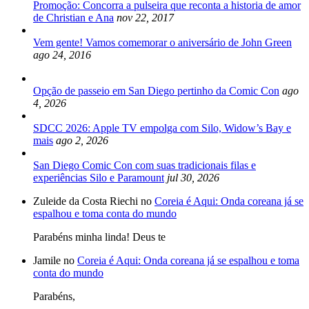
Promoção: Concorra a pulseira que reconta a historia de amor
de Christian e Ana
nov 22, 2017
Vem gente! Vamos comemorar o aniversário de John Green
ago 24, 2016
Opção de passeio em San Diego pertinho da Comic Con
ago
4, 2026
SDCC 2026: Apple TV empolga com Silo, Widow’s Bay e
mais
ago 2, 2026
San Diego Comic Con com suas tradicionais filas e
experiências Silo e Paramount
jul 30, 2026
Zuleide da Costa Riechi no
Coreia é Aqui: Onda coreana já se
espalhou e toma conta do mundo
Parabéns minha linda! Deus te
Jamile no
Coreia é Aqui: Onda coreana já se espalhou e toma
conta do mundo
Parabéns,