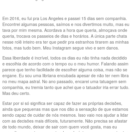
Em 2016, eu fui pra Los Angeles e passei 15 dias sem companhia.
Encontrei algumas pessoas, saímos e nos divertimos muito, mas eu
tava por mim mesma. Acordava a hora que queria, almoçava onde
queria, trocava os passeios de dias e horários. A única parte chata
nesse rolê inteiro era ter que pedir pra estranhos tirarem as minhas
fotos, mas tudo bem. Meu Instagram segue vivo e sem danos.
Essa liberdade é incrível, todos os dias eu não tinha nada decidido
e escolhia de acordo com o tempo ou o meu humor. Falando assim
parece que tenho facilidade de escolher alguma coisa, mas não se
engane. Eu sou uma libriana encubada apesar de não ter nem libra
no meu mapa astral. No ano passado, encarei uma tatuagem sem
companhia, eu tremia tanto que achei que o tatuador iria errar tudo.
Mas deu certo.
Estar por si só significa ser capaz de fazer as próprias decisões,
ainda que pequenas mas que nos dão a sensação de que estamos
sendo capaz de cuidar de nós mesmos. Isso vaio nos ajudar a lidar
com as decisões mais difíceis, futuramente. Não precisa se afastar
de todo mundo, deixar de sair com quem você gosta, mas eu