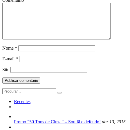
Comentário
*
Nome
*
E-mail
*
Site
Search
for:
Recentes
Promo “50 Tons de Cinza” – Sou fã e defendo!
abr 13, 2015