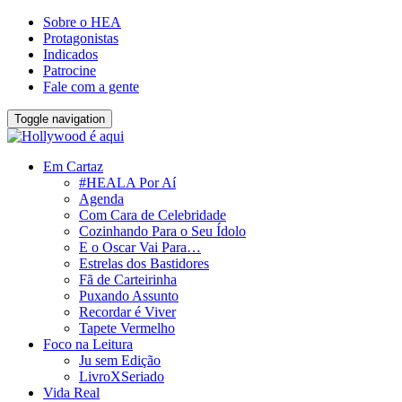
Sobre o HEA
Protagonistas
Indicados
Patrocine
Fale com a gente
Toggle navigation
Em Cartaz
#HEALA Por Aí
Agenda
Com Cara de Celebridade
Cozinhando Para o Seu Ídolo
E o Oscar Vai Para…
Estrelas dos Bastidores
Fã de Carteirinha
Puxando Assunto
Recordar é Viver
Tapete Vermelho
Foco na Leitura
Ju sem Edição
LivroXSeriado
Vida Real