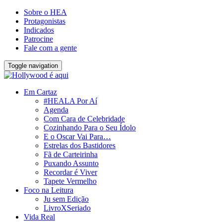
Sobre o HEA
Protagonistas
Indicados
Patrocine
Fale com a gente
Toggle navigation
Em Cartaz
#HEALA Por Aí
Agenda
Com Cara de Celebridade
Cozinhando Para o Seu Ídolo
E o Oscar Vai Para…
Estrelas dos Bastidores
Fã de Carteirinha
Puxando Assunto
Recordar é Viver
Tapete Vermelho
Foco na Leitura
Ju sem Edição
LivroXSeriado
Vida Real