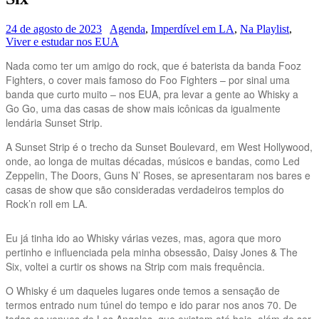
24 de agosto de 2023
Agenda
,
Imperdível em LA
,
Na Playlist
,
Viver e estudar nos EUA
Nada como ter um amigo do rock, que é baterista da banda Fooz
Fighters, o cover mais famoso do Foo Fighters – por sinal uma
banda que curto muito – nos EUA, pra levar a gente ao Whisky a
Go Go, uma das casas de show mais icônicas da igualmente
lendária Sunset Strip.
A Sunset Strip é o trecho da Sunset Boulevard, em West Hollywood,
onde, ao longa de muitas décadas, músicos e bandas, como Led
Zeppelin, The Doors, Guns N’ Roses, se apresentaram nos bares e
casas de show que são consideradas verdadeiros templos do
Rock’n roll em LA.
Eu já tinha ido ao Whisky várias vezes, mas, agora que moro
pertinho e influenciada pela minha obsessão, Daisy Jones & The
Six, voltei a curtir os shows na Strip com mais frequência.
O Whisky é um daqueles lugares onde temos a sensação de
termos entrado num túnel do tempo e ido parar nos anos 70. De
todas os venues de Los Angeles, que existem até hoje, além de ser