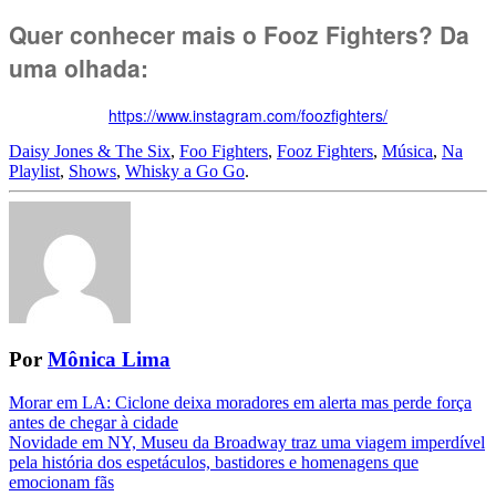
Quer conhecer mais o Fooz Fighters? Da
uma olhada:
https://www.instagram.com/foozfighters/
Daisy Jones & The Six
,
Foo Fighters
,
Fooz Fighters
,
Música
,
Na
Playlist
,
Shows
,
Whisky a Go Go
.
Por
Mônica Lima
Navegação
Morar em LA: Ciclone deixa moradores em alerta mas perde força
antes de chegar à cidade
da
Novidade em NY, Museu da Broadway traz uma viagem imperdível
Postagem
pela história dos espetáculos, bastidores e homenagens que
emocionam fãs