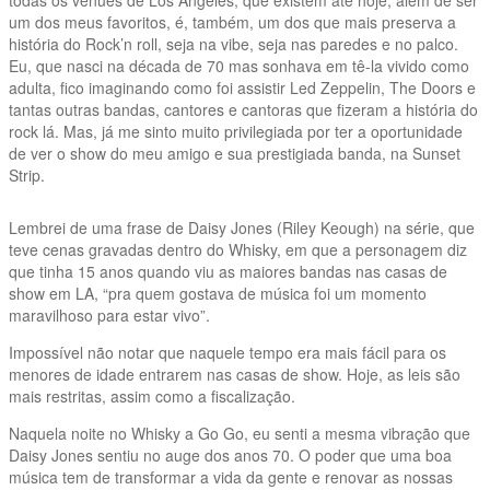
um dos meus favoritos, é, também, um dos que mais preserva a
história do Rock’n roll, seja na vibe, seja nas paredes e no palco.
Eu, que nasci na década de 70 mas sonhava em tê-la vivido como
adulta, fico imaginando como foi assistir Led Zeppelin, The Doors e
tantas outras bandas, cantores e cantoras que fizeram a história do
rock lá. Mas, já me sinto muito privilegiada por ter a oportunidade
de ver o show do meu amigo e sua prestigiada banda, na Sunset
Strip.
Lembrei de uma frase de Daisy Jones (Riley Keough) na série, que
teve cenas gravadas dentro do Whisky, em que a personagem diz
que tinha 15 anos quando viu as maiores bandas nas casas de
show em LA, “pra quem gostava de música foi um momento
maravilhoso para estar vivo”.
Impossível não notar que naquele tempo era mais fácil para os
menores de idade entrarem nas casas de show. Hoje, as leis são
mais restritas, assim como a fiscalização.
Naquela noite no Whisky a Go Go, eu senti a mesma vibração que
Daisy Jones sentiu no auge dos anos 70. O poder que uma boa
música tem de transformar a vida da gente e renovar as nossas