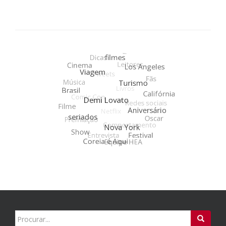
Search
for: