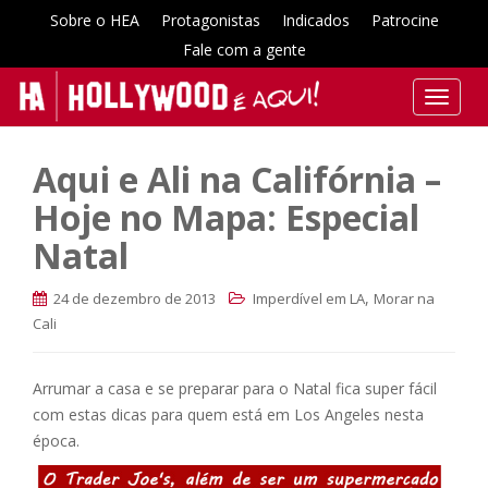
Sobre o HEA
Protagonistas
Indicados
Patrocine
Fale com a gente
T
o
g
Aqui e Ali na Califórnia –
g
l
Hoje no Mapa: Especial
e
Natal
n
a
,
24 de dezembro de 2013
Imperdível em LA
Morar na
v
Cali
i
g
a
Arrumar a casa e se preparar para o Natal fica super fácil
t
com estas dicas para quem está em Los Angeles nesta
i
época.
o
n