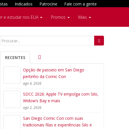
stas
Indicados
Patrocine
Fale com a gente
er e estudar nos EUA
Promos
Mais
Search
for:
RECENTES
Opção de passeio em San Diego
pertinho da Comic Con
ago 4, 2026
SDCC 2026: Apple TV empolga com Silo,
Widow’s Bay e mais
ago 2, 2026
San Diego Comic Con com suas
tradicionais filas e experiências Silo e