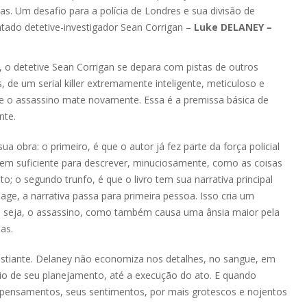
stas. Um desafio para a polícia de Londres e sua divisão de
tado detetive-investigador Sean Corrigan –
Luke DELANEY –
 o detetive Sean Corrigan se depara com pistas de outros
 de um serial killer extremamente inteligente, meticuloso e
ue o assassino mate novamente. Essa é a premissa básica de
nte.
 obra: o primeiro, é que o autor já fez parte da força policial
em suficiente para descrever, minuciosamente, como as coisas
; o segundo trunfo, é que o livro tem sua narrativa principal
age, a narrativa passa para primeira pessoa. Isso cria um
u seja, o assassino, como também causa uma ânsia maior pela
as.
gustiante. Delaney não economiza nos detalhes, no sangue, em
cio de seu planejamento, até a execução do ato. E quando
 pensamentos, seus sentimentos, por mais grotescos e nojentos