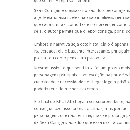
que sejam. A repulsa é enorme!
Sean Corrigan e o assassino são dois personagen
age. Mesmo assim, eles não são infalíveis, nem sã
que cada um faz, como faz e compreender como um
seja, o autor permite que o leitor consiga, por si só
Embora a narrativa seja detalhista, ela o é apena
Na verdade, ela é bastante interessante, princip
policial, ou como pensa um psicopata.
Mesmo assim, o que senti falta foi um pouso mai
personagens principais, com exceção na parte final, 
curiosidade e necessidade de chegar logo à prisã
poderia ter sido melhor explorado.
E o final de BRUTAL chega a ser surpreendente, nã
consegue fazer isso antes do clímax, mas porque 
personagem, que não termina, mas se prolonga pa
de Sean Corrigan, acredito que essa rixa irá conti