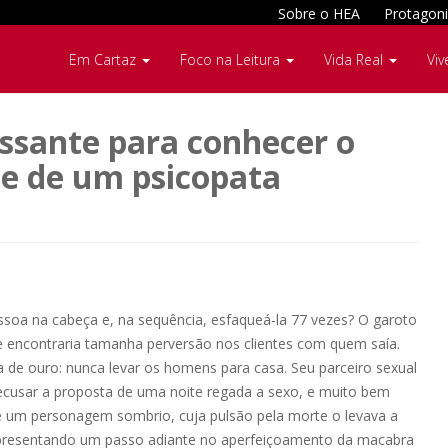
Sobre o HEA
Protagoni
Em Cartaz
Foco na Leitura
Vida Real
Viv
essante para conhecer o
e de um psicopata
ssoa na cabeça e, na sequência, esfaqueá-la 77 vezes? O garoto
e encontraria tamanha perversão nos clientes com quem saía.
a de ouro: nunca levar os homens para casa. Seu parceiro sexual
l recusar a proposta de uma noite regada a sexo, e muito bem
e um personagem sombrio, cuja pulsão pela morte o levava a
presentando um passo adiante no aperfeiçoamento da macabra