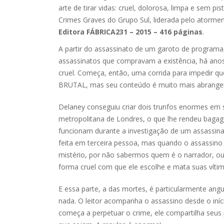
arte de tirar vidas: cruel, dolorosa, limpa e sem pi
Crimes Graves do Grupo Sul, liderada pelo atormen
Editora FÁBRICA231 – 2015 – 416 páginas
.
A partir do assassinato de um garoto de programa,
assassinatos que compravam a existência, há anos,
cruel. Começa, então, uma corrida para impedir q
BRUTAL, mas seu conteúdo é muito mais abrange
Delaney conseguiu criar dois trunfos enormes em sua
metropolitana de Londres, o que lhe rendeu bagag
funcionam durante a investigação de um assassinato
feita em terceira pessoa, mas quando o assassino 
mistério, por não sabermos quem é o narrador, o
forma cruel com que ele escolhe e mata suas vítim
E essa parte, a das mortes, é particularmente an
nada. O leitor acompanha o assassino desde o iní
começa a perpetuar o crime, ele compartilha seus