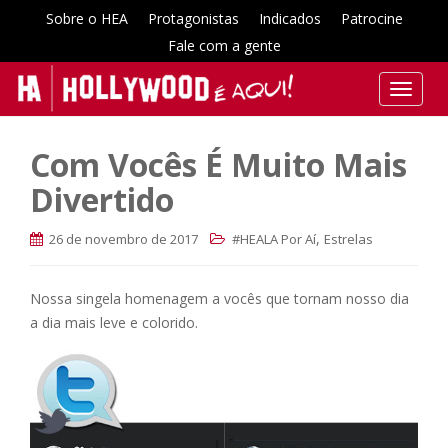
Sobre o HEA
Protagonistas
Indicados
Patrocine
Fale com a gente
T
o
g
Com Vocês É Muito Mais
g
l
Divertido
e
n
,
26 de novembro de 2017
#HEALA Por Aí
Estrelas
a
v
Nossa singela homenagem a vocês que tornam nosso dia
i
a dia mais leve e colorido.
g
a
t
i
o
n