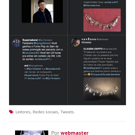
,
,
.
Leitores
Redes sociais
Tweets
Por
webmaster