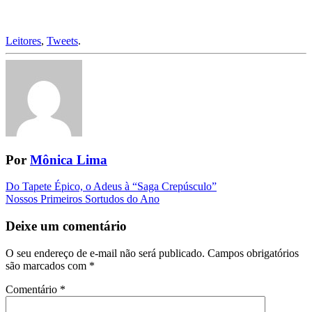
Leitores
,
Tweets
.
Por
Mônica Lima
Navegação
Do Tapete Épico, o Adeus à “Saga Crepúsculo”
Nossos Primeiros Sortudos do Ano
da
Postagem
Deixe um comentário
O seu endereço de e-mail não será publicado.
Campos obrigatórios
são marcados com
*
Comentário
*