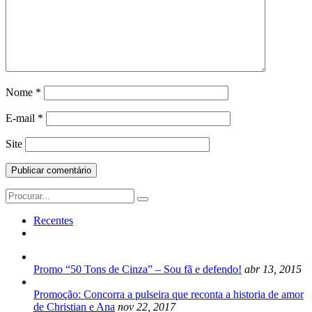
Nome
*
E-mail
*
Site
Search
for:
Recentes
Promo “50 Tons de Cinza” – Sou fã e defendo!
abr 13, 2015
Promoção: Concorra a pulseira que reconta a historia de amor
de Christian e Ana
nov 22, 2017