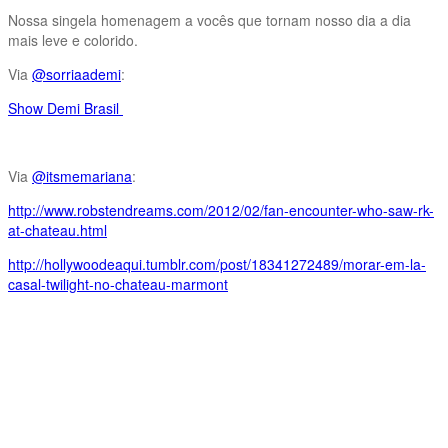
Nossa singela homenagem a vocês que tornam nosso dia a dia
mais leve e colorido.
Via
@sorriaademi
:
Show Demi Brasil
Via
@itsmemariana
:
http://www.robstendreams.com/2012/02/fan-encounter-who-saw-rk-
at-chateau.html
http://hollywoodeaqui.tumblr.com/post/18341272489/morar-em-la-
casal-twilight-no-chateau-marmont