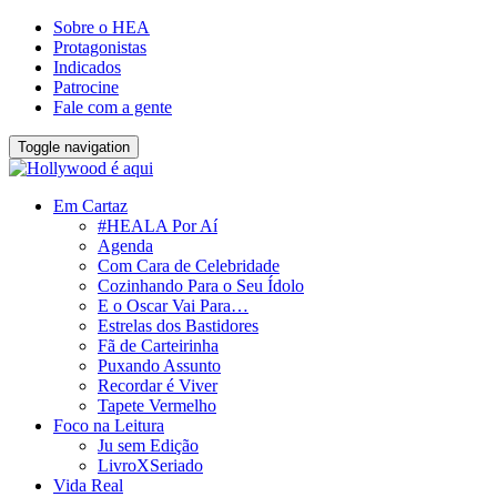
Sobre o HEA
Protagonistas
Indicados
Patrocine
Fale com a gente
Toggle navigation
Em Cartaz
#HEALA Por Aí
Agenda
Com Cara de Celebridade
Cozinhando Para o Seu Ídolo
E o Oscar Vai Para…
Estrelas dos Bastidores
Fã de Carteirinha
Puxando Assunto
Recordar é Viver
Tapete Vermelho
Foco na Leitura
Ju sem Edição
LivroXSeriado
Vida Real