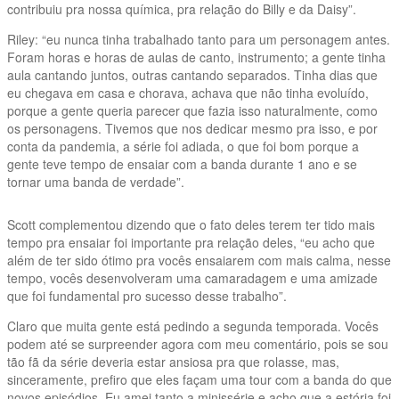
contribuiu pra nossa química, pra relação do Billy e da Daisy”.
Riley: “eu nunca tinha trabalhado tanto para um personagem antes.
Foram horas e horas de aulas de canto, instrumento; a gente tinha
aula cantando juntos, outras cantando separados. Tinha dias que
eu chegava em casa e chorava, achava que não tinha evoluído,
porque a gente queria parecer que fazia isso naturalmente, como
os personagens. Tivemos que nos dedicar mesmo pra isso, e por
conta da pandemia, a série foi adiada, o que foi bom porque a
gente teve tempo de ensaiar com a banda durante 1 ano e se
tornar uma banda de verdade”.
Scott complementou dizendo que o fato deles terem ter tido mais
tempo pra ensaiar foi importante pra relação deles, “eu acho que
além de ter sido ótimo pra vocês ensaiarem com mais calma, nesse
tempo, vocês desenvolveram uma camaradagem e uma amizade
que foi fundamental pro sucesso desse trabalho”.
Claro que muita gente está pedindo a segunda temporada. Vocês
podem até se surpreender agora com meu comentário, pois se sou
tão fã da série deveria estar ansiosa pra que rolasse, mas,
sinceramente, prefiro que eles façam uma tour com a banda do que
novos episódios. Eu amei tanto a minissérie e acho que a estória foi