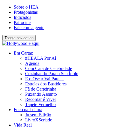
Sobre o HEA
Protagonistas
Indicados
Patrocine
Fale com a gente
Toggle navigation
Em Cartaz
#HEALA Por Aí
Agenda
Com Cara de Celebridade
Cozinhando Para o Seu Ídolo
E o Oscar Vai Para…
Estrelas dos Bastidores
Fã de Carteirinha
Puxando Assunto
Recordar é Viver
Tapete Vermelho
Foco na Leitura
Ju sem Edição
LivroXSeriado
Vida Real