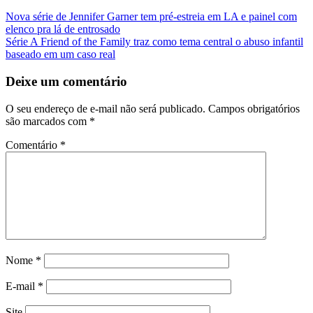
Navegação
Nova série de Jennifer Garner tem pré-estreia em LA e painel com
elenco pra lá de entrosado
da
Série A Friend of the Family traz como tema central o abuso infantil
Postagem
baseado em um caso real
Deixe um comentário
O seu endereço de e-mail não será publicado.
Campos obrigatórios
são marcados com
*
Comentário
*
Nome
*
E-mail
*
Site