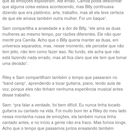
que as emoções explodiram. Até então, Camila podia desconfiar
que alguma coisa estava acontecendo, mas Billy continuava
dizendo que era platônico, arte, trabalho, mas ali ela teve certeza
de que ele amava também outra mulher. Foi um baque”.
Sam compartilha a ansiedade e a dor de Billy, “ele ama as duas
mulheres ao mesmo tempo, por razões diferentes. Ele não quer
mentir pra Camila. Acho que o Billy queria manter as duas, em
universos separados, mas, nesse momento, ele percebe que não
tem jeito, não tem como fazer isso. No fundo, ele acha que não
está fazendo nada errado, mas ali fica claro que ele tem que tomar
uma decisão”.
Riley e Sam compartilham também o tempo que passaram no
“band camp”, aprendendo a tocar guitarra, piano, tendo aula de
voz, porque eles não tinham nenhuma experiência musical antes
desse trabalho.
Sam: “pra falar a verdade, foi bem difícil. Eu nunca tinha tocado
guitarra ou cantado na vida. Foi muito bom ter a Riley do meu lado
nessa montanha-russa de emoções, ela também nunca tinha
cantado antes, e no início a gente não era fraco. Mas fomos longe.
Acho que o tempo que passamos juntos ensaiando também