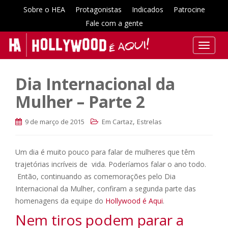
Sobre o HEA
Protagonistas
Indicados
Patrocine
Fale com a gente
T
o
g
Dia Internacional da
g
l
Mulher – Parte 2
e
n
,
9 de março de 2015
Em Cartaz
Estrelas
a
v
Um dia é muito pouco para falar de mulheres que têm
i
trajetórias incríveis de vida. Poderíamos falar o ano todo.
g
a
Então, continuando as comemorações pelo Dia
t
Internacional da Mulher, confiram a segunda parte das
i
homenagens da equipe do
Hollywood é Aqui
.
o
Nem tiros podem parar a
n