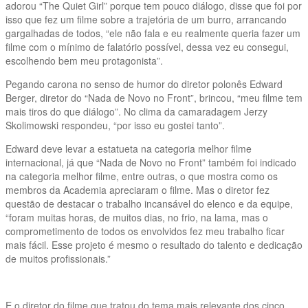
adorou “The Quiet Girl” porque tem pouco diálogo, disse que foi por
isso que fez um filme sobre a trajetória de um burro, arrancando
gargalhadas de todos, “ele não fala e eu realmente queria fazer um
filme com o mínimo de falatório possível, dessa vez eu consegui,
escolhendo bem meu protagonista”.
Pegando carona no senso de humor do diretor polonês Edward
Berger, diretor do “Nada de Novo no Front”, brincou, “meu filme tem
mais tiros do que diálogo”. No clima da camaradagem Jerzy
Skolimowski respondeu, “por isso eu gostei tanto”.
Edward deve levar a estatueta na categoria melhor filme
internacional, já que “Nada de Novo no Front” também foi indicado
na categoria melhor filme, entre outras, o que mostra como os
membros da Academia apreciaram o filme. Mas o diretor fez
questão de destacar o trabalho incansável do elenco e da equipe,
“foram muitas horas, de muitos dias, no frio, na lama, mas o
comprometimento de todos os envolvidos fez meu trabalho ficar
mais fácil. Esse projeto é mesmo o resultado do talento e dedicação
de muitos profissionais.”
E o diretor do filme que tratou do tema mais relevante dos cinco,