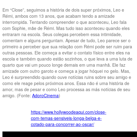
Em “Close”, seguimos a história de dois super próximos, Leo e
Rémi, ambos com 13 anos, que acabam tendo a amizade
interrompida. Tentando compreender o que aconteceu, Leo fala
com Sophie, mãe de Rémi. Mas tudo isso aconteceu quando eles
entraram na escola. Seus colegas percebem essa intimidade,
comentam e alguns perguntam. Apesar de tudo, Leo parece ser o
primeiro a perceber que sua relação com Rémi pode ser ruim para
outras pessoas. Ele começa a evitar o contato físico entre eles na
escola e também quando estão sozinhos, o que leva a uma luta de
quarto que vai um pouco longe demais em uma manhã. Ele faz
amizade com outro garoto e começa a jogar hóquei no gelo. Mas,
Leo é surpreendido quando ouve notícias ruins sobre seu amigo e
como ele reage pelos próximos anos. Essa não é uma história de
amor, mas de pesar e como Leo processa as más notícias de seu
amigo. (Fonte:
AdoroCinema
)
https://www.hollywoodeaqui.com/close-
com-temas-sensiveis-longa-belga-e-
cotado-para-concorrer-ao-oscar/