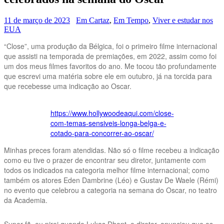
11 de março de 2023
Em Cartaz
,
Em Tempo
,
Viver e estudar nos
EUA
“Close”, uma produção da Bélgica, foi o primeiro filme internacional
que assisti na temporada de premiações, em 2022, assim como foi
um dos meus filmes favoritos do ano. Me tocou tão profundamente
que escrevi uma matéria sobre ele em outubro, já na torcida para
que recebesse uma indicação ao Oscar.
https://www.hollywoodeaqui.com/close-
com-temas-sensiveis-longa-belga-e-
cotado-para-concorrer-ao-oscar/
Minhas preces foram atendidas. Não só o filme recebeu a indicação
como eu tive o prazer de encontrar seu diretor, juntamente com
todos os indicados na categoria melhor filme internacional; como
também os atores Eden Dambrine (Léo) e Gustav De Waele (Rémi)
no evento que celebrou a categoria na semana do Oscar, no teatro
da Academia.
Super fã, eu pirei quando Lukas Dhont, o diretor, anunciou que os