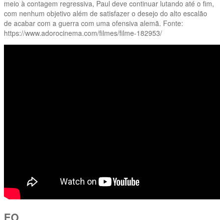
meio à contagem regressiva, Paul deve continuar lutando até o fim,
com nenhum objetivo além de satisfazer o desejo do alto escalão
de acabar com a guerra com uma ofensiva alemã. Fonte:
https://www.adorocinema.com/filmes/filme-182953/
EO