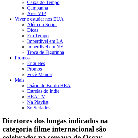
Caixa do Tempo
Campanha
Área VIP
Viver e estudar nos EUA
Além do Script
Dicas
Em Tempo
Imperdível em LA
Imperdível em NY
Troca de Figurinha
Promos
Enquetes
Promos
Você Manda
Mais
Diário de Bordo HEA
Estrelas do Indie
HEA TV
Na Playlist
Só Seriados
Diretores dos longas indicados na
categoria filme internacional são
celebrados na semana do Oscar