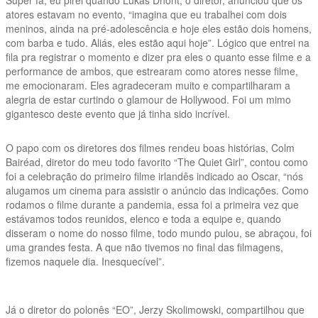
atores estavam no evento, “imagina que eu trabalhei com dois
meninos, ainda na pré-adolescência e hoje eles estão dois homens,
com barba e tudo. Aliás, eles estão aqui hoje”. Lógico que entrei na
fila pra registrar o momento e dizer pra eles o quanto esse filme e a
performance de ambos, que estrearam como atores nesse filme,
me emocionaram. Eles agradeceram muito e compartilharam a
alegria de estar curtindo o glamour de Hollywood. Foi um mimo
gigantesco deste evento que já tinha sido incrível.
O papo com os diretores dos filmes rendeu boas histórias, Colm
Bairéad, diretor do meu todo favorito “The Quiet Girl”, contou como
foi a celebração do primeiro filme irlandês indicado ao Oscar, “nós
alugamos um cinema para assistir o anúncio das indicações. Como
rodamos o filme durante a pandemia, essa foi a primeira vez que
estávamos todos reunidos, elenco e toda a equipe e, quando
disseram o nome do nosso filme, todo mundo pulou, se abraçou, foi
uma grandes festa. A que não tivemos no final das filmagens,
fizemos naquele dia. Inesquecível”.
Já o diretor do polonês “EO”, Jerzy Skolimowski, compartilhou que