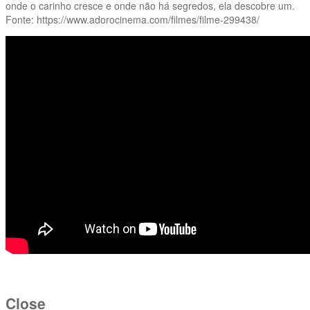
onde o carinho cresce e onde não há segredos, ela descobre um.
Fonte: https://www.adorocinema.com/filmes/filme-299438/
Close