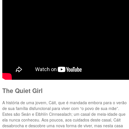
The Quiet Girl
A história de uma jovem, Cáit, que é mandada embora para o verão
de sua família disfuncional para viver com “o povo de sua mãe”.
Estes são Seán e Eibhlín Cinnsealach; um casal de meia-idade que
ela nunca conheceu. Aos poucos, aos cuidados deste casal, Cáit
desabrocha e descobre uma nova forma de viver, mas nesta casa