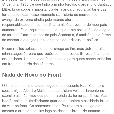
“Argentina, 1985”, e que tinha a minha torcida, o argentino Santiago
Mitre, falou sobre a importância de falar da ditadura militar e das
torturas sofridas nesse momento da história do mundo, “com o
avanço da extrema direita pelo mundo afora, a minha
responsabilidade em compartilhar a história recente do meu país
aumentou. Estar aqui hoje é muito importante pois, além da alegria
de ter meu filme reconhecido pela Academia, é também uma forma
de chamar a atenção pros perigosos do radicalismo político”.
E com muitos aplausos o painel chega ao fim, mas deixo aqui a
minha sugestão para que vocês confiram esses filmes brilhantes e
inspiradores. Uma aula de fazer cinema para quem sonha trabalhar
em frente ou atrás das câmeras.
Nada de Novo no Front
O filme é uma história que segue o adolescente Paul Baumer e
seus amigos Albert e Muller, que se alistam voluntariamente no
exército alemão, movidos por uma onda de fervor patriótico. Mas
isso é rapidamente dissipado quando enfrentam a realidade brutal
da vida no front. Os preconceitos de Paul sobre o inimigo e os
acertos e erros do conflito logo os desequilibram. No entanto, em