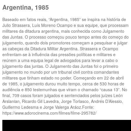
Argentina, 1985
Baseado em fatos reais, “Argentina, 1985” se inspira na história de
Julio Strassera, Luís Moreno Ocampo e sua equipe, que processam
militares da ditadura argentina, mais conhecida como Julgamento
das Juntas. O processo começou pouco tempo antes do começo do
julgamento, quando dois promotores começam a pesquisar e julgar
as cabeças da Ditadura Militar Argentina. Strassera e Ocampo
enfrentam-se à influência das pressões políticas e militares e
reúnem a uma equipa legal de advogados para levar a cabo o
julgamento das juntas. O Julgamento das Juntas foi o primeiro
julgamento no mundo por um tribunal civil contra comandantes
militares que tinham estado no poder. Começando em 22 de abril
de 1985, o julgamento durou muito tempo, cerca de 530 horas de
audiência e 850 testemunhas que viram o chamado “causa 13”. No
final, 709 casos foram julgados e sentenciados pelos juízes León
Arslanian, Ricardo Gil Lavedra, Jorge Torlasco, Andrés D’Alessio,
Guillermo Ledesma e Jorge Valerga Aráoz.Fonte:
https://www.adorocinema.com/filmes/filme-295782/