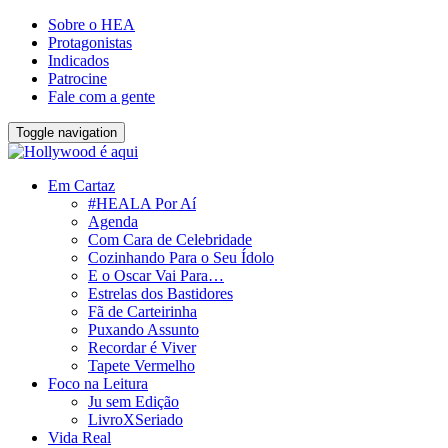
Sobre o HEA
Protagonistas
Indicados
Patrocine
Fale com a gente
Toggle navigation
Em Cartaz
#HEALA Por Aí
Agenda
Com Cara de Celebridade
Cozinhando Para o Seu Ídolo
E o Oscar Vai Para…
Estrelas dos Bastidores
Fã de Carteirinha
Puxando Assunto
Recordar é Viver
Tapete Vermelho
Foco na Leitura
Ju sem Edição
LivroXSeriado
Vida Real